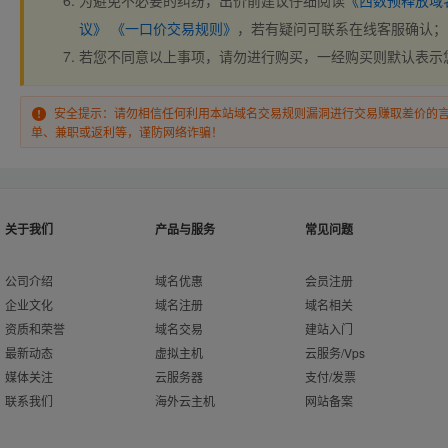
为避免不必要的纠纷，出价前建议仔细阅读
《西数预释放域
议》
《一口价交易规则》
，若有疑问可联系在线客服确认；
若您不同意以上事项，请勿进行购买，一经购买则默认表示
安全提示：请勿相信任何利用本站域名交易规则漏洞进行交易赚取差价的
单、兼职或返利等，谨防网络诈骗！
关于我们
产品与服务
常见问题
公司介绍
域名优惠
会员注册
企业文化
域名注册
域名相关
资质和荣誉
域名交易
建站入门
最新动态
虚拟主机
云服务/Vps
媒体关注
云服务器
支付/发票
联系我们
海外云主机
网站备案