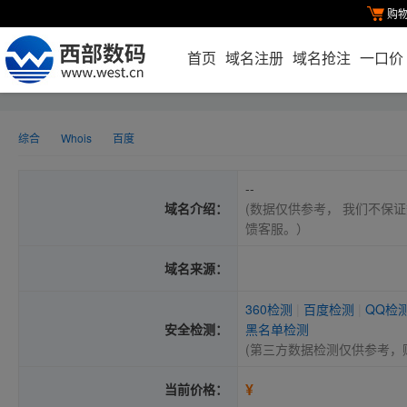
购
首页
域名注册
域名抢注
一口价
综合
Whois
百度
--
域名介绍：
(数据仅供参考， 我们不保证
馈客服。）
域名来源：
360检测
|
百度检测
|
QQ检
安全检测：
黑名单检测
(第三方数据检测仅供参考，
¥
当前价格：