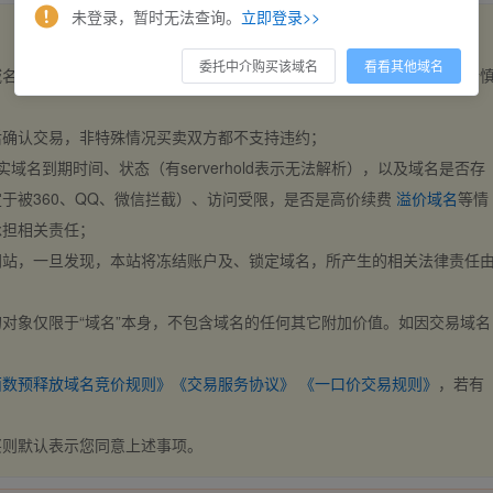
未登录，暂时无法查询。
立即登录>>
委托中介购买该域名
看看其他域名
域名，交易自动完成。买卖双方都不支持违约，一旦出价不支持撤销，请
后确认交易，非特殊情况买卖双方都不支持违约；
实域名到期时间、状态（有serverhold表示无法解析），以及域名是否存
于被360、QQ、微信拦截）、访问受限，是否是高价续费
溢价域名
等情
承担相关责任；
网站，一旦发现，本站将冻结账户及、锁定域名，所产生的相关法律责任
对象仅限于“域名”本身，不包含域名的任何其它附加价值。如因交易域名
；
西数预释放域名竞价规则》
《交易服务协议》
《一口价交易规则》
，若有
买则默认表示您同意上述事项。