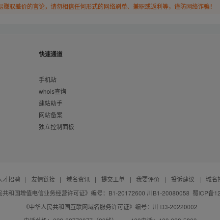
易赚取差价的言论，请勿相信任何形式的网络刷单、兼职或返利等，谨防网络诈骗！
快速通道
手机站
whois查询
建站助手
网站备案
独立控制面板
人才招聘
|
友情链接
|
域名资讯
|
提交工单
|
我要评价
|
投诉建议
|
域名
共和国增值电信业务经营许可证》编号：B1-20172600 川B1-20080058
蜀ICP备12
《中华人民共和国互联网域名服务许可证》编号：川 D3-20220002