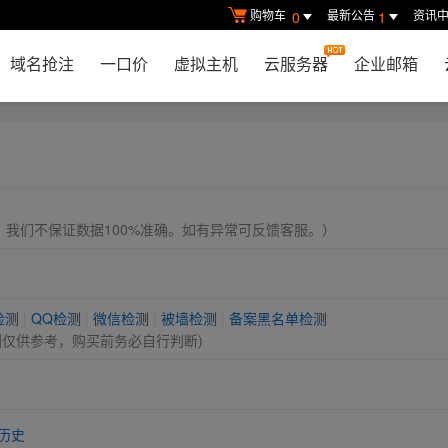
购物车
最新公告
资讯
0
1
域名抢注
一口价
虚拟主机
云服务器
企业邮箱
， 我们不保证数据100%准确。如有异常可反馈客服。）
检测
|
QQ检测
|
微信检测
|
被墙检测
|
备案黑名单检测
测仅供参考，购买前务必自行判断)
历史