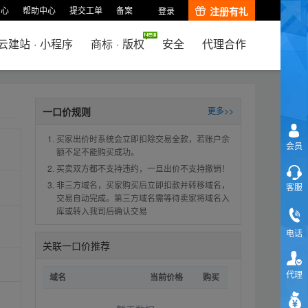
中心
帮助中心
提交工单
备案
注册有礼
登录
云建站
·
小程序
商标
·
版权
安全
代理合作
一口价规则
更多>>
买家出价时系统会立即扣除交易全款，若账户余
会员
额不足不能购买成功。
买卖双方都不支持违约，一旦出价不支持撤销！
非三方域名，买家购买后立即扣款并转移域名，
客服
交易自动完成。第三方域名需等待卖家将域名入
库或转入我司后确认交易
电话
关联一口价推荐
代理
域名
当前价格
购买