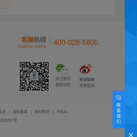
客服
热线
400-028-5800
Customer hotline
关注我们
新浪微博
最新动态
交流互动
联
系
投诉
|
网站备案
|
百科知识
|
手机站
我
028237号
们