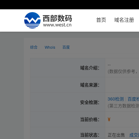
首页
域名注册
综合
Whois
百度
--
域名介绍：
(数据仅供参考
域名来源：
360检测
|
百度
安全检测：
(第三方数据检
¥
当前价格：
当前状态：
正在出售
成交