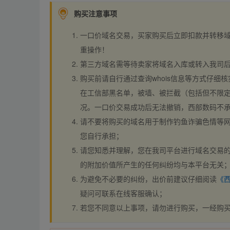
购买注意事项
一口价域名交易，买家购买后立即扣款并转移
重操作！
第三方域名需等待卖家将域名入库或转入我司
购买前请自行通过查询whois信息等方式仔细核
在工信部黑名单，被墙、被拦截（包括但不限定
况。一口价交易成功后无法撤销，西部数码不
请不要将购买的域名用于制作钓鱼诈骗色情等
您自行承担；
请您知悉并理解，您在我司平台进行域名交易的
的附加价值所产生的任何纠纷均与本平台无关
为避免不必要的纠纷，出价前建议仔细阅读
《
疑问可联系在线客服确认；
若您不同意以上事项，请勿进行购买，一经购