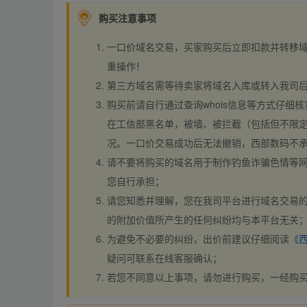
购买注意事项
一口价域名交易，买家购买后立即扣款并转移
重操作！
第三方域名需等待卖家将域名入库或转入我司
购买前请自行通过查询whois信息等方式仔细核
在工信部黑名单，被墙、被拦截（包括但不限定
况。一口价交易成功后无法撤销，西部数码不
请不要将购买的域名用于制作钓鱼诈骗色情等
您自行承担；
请您知悉并理解，您在我司平台进行域名交易的
的附加价值所产生的任何纠纷均与本平台无关
为避免不必要的纠纷，出价前建议仔细阅读
《
疑问可联系在线客服确认；
若您不同意以上事项，请勿进行购买，一经购