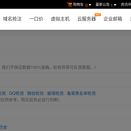
购物车
最新公告
资讯
0
1
域名抢注
一口价
虚拟主机
云服务器
企业邮箱
， 我们不保证数据100%准确。如有异常可反馈客服。）
检测
|
QQ检测
|
微信检测
|
被墙检测
|
备案黑名单检测
测仅供参考，购买前务必自行判断)
历史