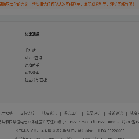
易赚取差价的言论，请勿相信任何形式的网络刷单、兼职或返利等，谨防网络诈骗！
快速通道
手机站
whois查询
建站助手
网站备案
独立控制面板
人才招聘
|
友情链接
|
域名资讯
|
提交工单
|
我要评价
|
投诉建议
|
域名
共和国增值电信业务经营许可证》编号：B1-20172600 川B1-20080058
蜀ICP备12
《中华人民共和国互联网域名服务许可证》编号：川 D3-20220002