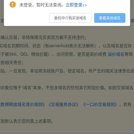
未登录，暂时无法查询。
立即登录>>
委托中介购买该域名
看看其他域名
域名，交易自动完成。买卖双方都不支持违约，一旦出价不支持撤销，请
后确认交易，非特殊情况买卖双方都不支持违约；
实域名到期时间、状态（有serverhold表示无法解析），以及域名是否存
于被360、QQ、微信拦截）、访问受限，是否是高价续费
溢价域名
等情
承担相关责任；
网站，一旦发现，本站将冻结账户及、锁定域名，所产生的相关法律责任
对象仅限于“域名”本身，不包含域名的任何其它附加价值。如因交易域名
；
西数预释放域名竞价规则》
《交易服务协议》
《一口价交易规则》
，若有
买则默认表示您同意上述事项。