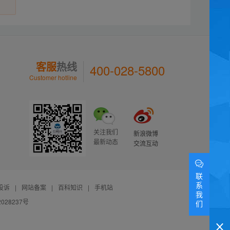
客服
热线
400-028-5800
Customer hotline
关注我们
新浪微博
最新动态
交流互动
联
系
投诉
|
网站备案
|
百科知识
|
手机站
我
028237号
们