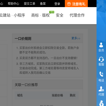
中心
帮助中心
提交工单
备案
注册有礼
登录
云建站
·
小程序
商标
·
版权
安全
代理合作
一口价规则
更多>>
买家出价时系统会立即扣除交易全款，若账户余
会员
额不足不能购买成功。
买卖双方都不支持违约，一旦出价不支持撤销！
非三方域名，买家购买后立即扣款并转移域名，
客服
交易自动完成。第三方域名需等待卖家将域名入
库或转入我司后确认交易
电话
关联一口价推荐
代理
域名
当前价格
购买