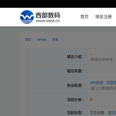
首页
域名注册
综合
Whois
百度
--
域名介绍：
(数据仅供参考
域名来源：
360检测
|
百度
安全检测：
(第三方数据检
¥
当前价格：
当前状态：
正在出售
成交