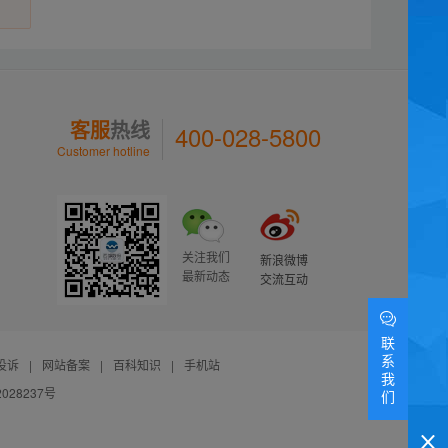
客服
热线
400-028-5800
Customer hotline
关注我们
新浪微博
最新动态
交流互动
联
系
投诉
|
网站备案
|
百科知识
|
手机站
我
028237号
们