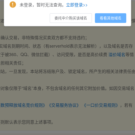
未登录，暂时无法查询。
立即登录>>
委托中介购买该域名
看看其他域名
域名，交易自动完成。买卖双方都不支持违约，一旦出价不支持撤销，请
后确认交易，非特殊情况买卖双方都不支持违约；
实域名到期时间、状态（有serverhold表示无法解析），以及域名是否存
于被360、QQ、微信拦截）、访问受限，是否是高价续费
溢价域名
等情
承担相关责任；
网站，一旦发现，本站将冻结账户及、锁定域名，所产生的相关法律责任
对象仅限于“域名”本身，不包含域名的任何其它附加价值。如因交易域名
；
西数预释放域名竞价规则》
《交易服务协议》
《一口价交易规则》
，若有
买则默认表示您同意上述事项。