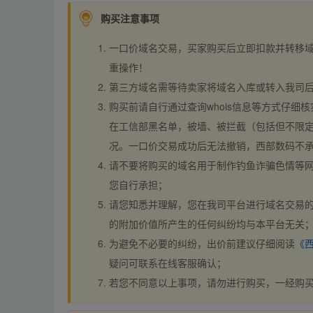
购买注意事项
一口价域名交易，买家购买后立即扣款并转移
重操作！
第三方域名需等待卖家将域名入库或转入我司
购买前请自行通过查询whois信息等方式仔细核
在工信部黑名单，被墙、被拦截（包括但不限定
况。一口价交易成功后无法撤销，西部数码不
请不要将购买的域名用于制作钓鱼诈骗色情等
您自行承担；
请您知悉并理解，您在我司平台进行域名交易的
的附加价值所产生的任何纠纷均与本平台无关
为避免不必要的纠纷，出价前建议仔细阅读
《
疑问可联系在线客服确认；
若您不同意以上事项，请勿进行购买，一经购