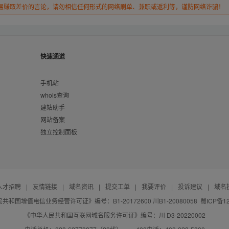
易赚取差价的言论，请勿相信任何形式的网络刷单、兼职或返利等，谨防网络诈骗！
快速通道
手机站
whois查询
建站助手
网站备案
独立控制面板
人才招聘
|
友情链接
|
域名资讯
|
提交工单
|
我要评价
|
投诉建议
|
域名
共和国增值电信业务经营许可证》编号：B1-20172600 川B1-20080058
蜀ICP备12
《中华人民共和国互联网域名服务许可证》编号：川 D3-20220002