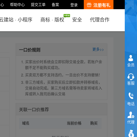
中心
帮助中心
提交工单
备案
注册有礼
登录
云建站
·
小程序
商标
·
版权
安全
代理合作
一口价规则
更多>>
买家出价时系统会立即扣除交易全款，若账户余
会员
额不足不能购买成功。
买卖双方都不支持违约，一旦出价不支持撤销！
非三方域名，买家购买后立即扣款并转移域名，
客服
交易自动完成。第三方域名需等待卖家将域名入
库或转入我司后确认交易
电话
关联一口价推荐
代理
域名
当前价格
购买