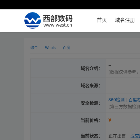
首页
域名注册
综合
Whois
百度
--
域名介绍：
(数据仅供参考
域名来源：
360检测
|
百度
安全检测：
(第三方数据检
¥
当前价格：
当前状态：
正在出售
成交