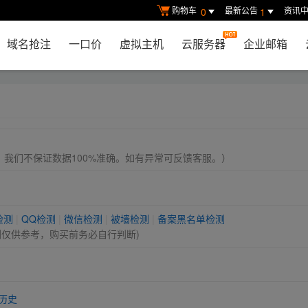
购物车
最新公告
资讯
0
1
域名抢注
一口价
虚拟主机
云服务器
企业邮箱
， 我们不保证数据100%准确。如有异常可反馈客服。）
检测
|
QQ检测
|
微信检测
|
被墙检测
|
备案黑名单检测
测仅供参考，购买前务必自行判断)
历史