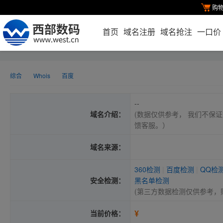
购
首页
域名注册
域名抢注
一口价
综合
Whois
百度
--
域名介绍：
(数据仅供参考， 我们不保证
馈客服。）
域名来源：
360检测
|
百度检测
|
QQ检
安全检测：
黑名单检测
(第三方数据检测仅供参考，
¥
当前价格：