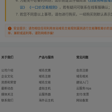
为避免不必要的纠纷，出价前建议仔细阅读
《西数预释放域
议》
《一口价交易规则》
，若有疑问可联系在线客服确认；
若您不同意以上事项，请勿进行购买，一经购买则默认表示
安全提示：请勿相信任何利用本站域名交易规则漏洞进行交易赚取差价的
单、兼职或返利等，谨防网络诈骗！
关于我们
产品与服务
常见问题
公司介绍
域名优惠
会员注册
企业文化
域名注册
域名相关
资质和荣誉
域名交易
建站入门
最新动态
虚拟主机
云服务/Vps
媒体关注
云服务器
支付/发票
联系我们
海外云主机
网站备案