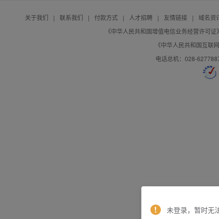
关于我们
|
联系我们
|
付款方式
|
人才招聘
|
友情链接
|
域名资
《中华人民共和国增值电信业务经营许可证》编号：B
《中华人民共和国互联网域
电话总机：028-627788
未登录，暂时无