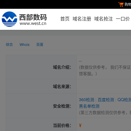
购
首页
域名注册
域名抢注
一口价
综合
Whois
百度
--
域名介绍：
(数据仅供参考， 我们不保证
馈客服。）
域名来源：
360检测
|
百度检测
|
QQ检
安全检测：
黑名单检测
(第三方数据检测仅供参考，
¥
当前价格：