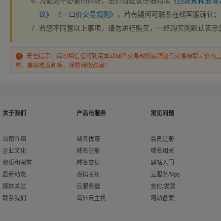
为避免不必要的纠纷，出价前建议仔细阅读
《西数预释放域
议》
《一口价交易规则》
，若有疑问可联系在线客服确认；
若您不同意以上事项，请勿进行购买，一经购买则默认表示
安全提示：请勿相信任何利用本站域名交易规则漏洞进行交易赚取差价的
单、兼职或返利等，谨防网络诈骗！
关于我们
产品与服务
常见问题
公司介绍
域名优惠
会员注册
企业文化
域名注册
域名相关
资质和荣誉
域名交易
建站入门
最新动态
虚拟主机
云服务/Vps
媒体关注
云服务器
支付/发票
联系我们
海外云主机
网站备案