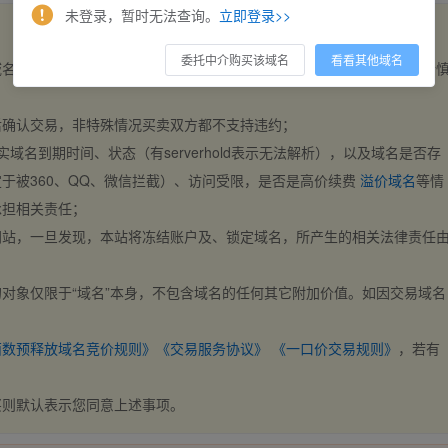
未登录，暂时无法查询。
立即登录>>
委托中介购买该域名
看看其他域名
域名，交易自动完成。买卖双方都不支持违约，一旦出价不支持撤销，请
后确认交易，非特殊情况买卖双方都不支持违约；
实域名到期时间、状态（有serverhold表示无法解析），以及域名是否存
于被360、QQ、微信拦截）、访问受限，是否是高价续费
溢价域名
等情
承担相关责任；
网站，一旦发现，本站将冻结账户及、锁定域名，所产生的相关法律责任
对象仅限于“域名”本身，不包含域名的任何其它附加价值。如因交易域名
；
西数预释放域名竞价规则》
《交易服务协议》
《一口价交易规则》
，若有
买则默认表示您同意上述事项。