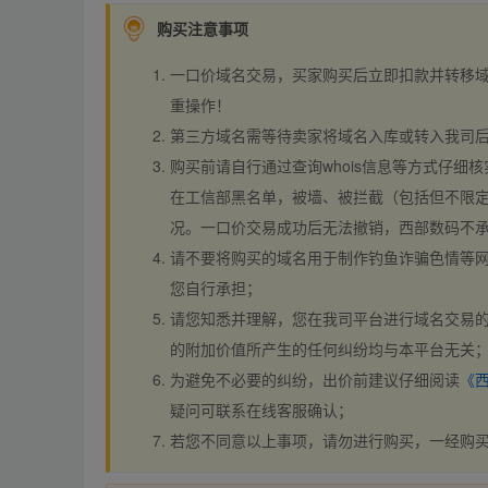
购买注意事项
一口价域名交易，买家购买后立即扣款并转移
重操作！
第三方域名需等待卖家将域名入库或转入我司
购买前请自行通过查询whois信息等方式仔细核
在工信部黑名单，被墙、被拦截（包括但不限定
况。一口价交易成功后无法撤销，西部数码不
请不要将购买的域名用于制作钓鱼诈骗色情等
您自行承担；
请您知悉并理解，您在我司平台进行域名交易的
的附加价值所产生的任何纠纷均与本平台无关
为避免不必要的纠纷，出价前建议仔细阅读
《
疑问可联系在线客服确认；
若您不同意以上事项，请勿进行购买，一经购