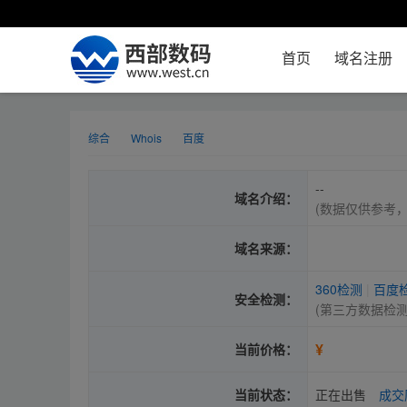
首页
域名注册
综合
Whois
百度
--
域名介绍：
(数据仅供参考
域名来源：
360检测
|
百度
安全检测：
(第三方数据检
¥
当前价格：
当前状态：
正在出售
成交