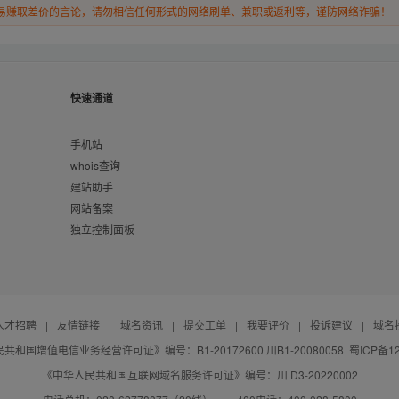
易赚取差价的言论，请勿相信任何形式的网络刷单、兼职或返利等，谨防网络诈骗！
快速通道
手机站
whois查询
建站助手
网站备案
独立控制面板
人才招聘
|
友情链接
|
域名资讯
|
提交工单
|
我要评价
|
投诉建议
|
域名
共和国增值电信业务经营许可证》编号：B1-20172600 川B1-20080058
蜀ICP备12
《中华人民共和国互联网域名服务许可证》编号：川 D3-20220002