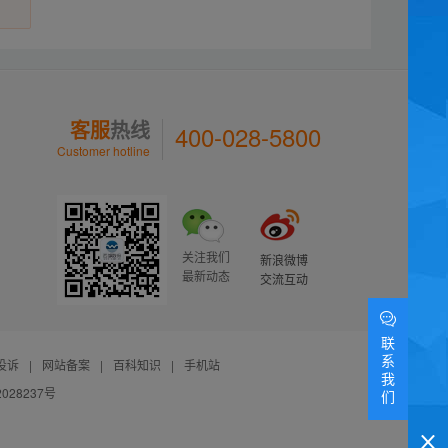
客服
热线
400-028-5800
Customer hotline
关注我们
新浪微博
最新动态
交流互动
联
系
投诉
|
网站备案
|
百科知识
|
手机站
我
028237号
们