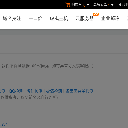
购物车
最新公告
资讯
0
1
域名抢注
一口价
虚拟主机
云服务器
企业邮箱
， 我们不保证数据100%准确。如有异常可反馈客服。）
检测
|
QQ检测
|
微信检测
|
被墙检测
|
备案黑名单检测
测仅供参考，购买前务必自行判断)
历史