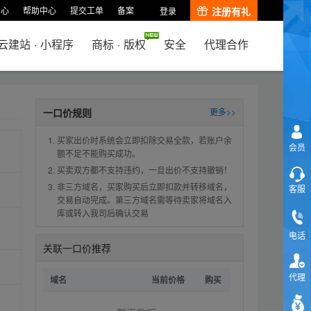
中心
帮助中心
提交工单
备案
注册有礼
登录
云建站
·
小程序
商标
·
版权
安全
代理合作
一口价规则
更多>>
买家出价时系统会立即扣除交易全款，若账户余
会员
额不足不能购买成功。
买卖双方都不支持违约，一旦出价不支持撤销！
非三方域名，买家购买后立即扣款并转移域名，
客服
交易自动完成。第三方域名需等待卖家将域名入
库或转入我司后确认交易
电话
关联一口价推荐
代理
域名
当前价格
购买