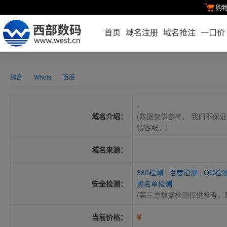
购
首页
域名注册
域名抢注
一口价
综合
Whois
百度
--
域名介绍：
(数据仅供参考， 我们不保证
馈客服。）
域名来源：
360检测
|
百度检测
|
QQ检
安全检测：
黑名单检测
(第三方数据检测仅供参考，
¥
当前价格：