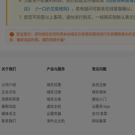
为避免不必要的纠纷，出价前建议仔细阅读
《西数预释放域
议》
《一口价交易规则》
，若有疑问可联系在线客服确认；
若您不同意以上事项，请勿进行购买，一经购买则默认表示
安全提示：请勿相信任何利用本站域名交易规则漏洞进行交易赚取差价的
单、兼职或返利等，谨防网络诈骗！
关于我们
产品与服务
常见问题
公司介绍
域名优惠
会员注册
企业文化
域名注册
域名相关
资质和荣誉
域名交易
建站入门
最新动态
虚拟主机
云服务/Vps
媒体关注
云服务器
支付/发票
联系我们
海外云主机
网站备案