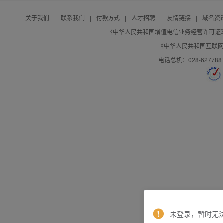
关于我们
|
联系我们
|
付款方式
|
人才招聘
|
友情链接
|
域名资
《中华人民共和国增值电信业务经营许可证》编号：B
《中华人民共和国互联网域
电话总机：028-627788
未登录，暂时无