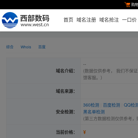
购
首页
域名注册
域名抢注
一口价
综合
Whois
百度
--
域名介绍：
(数据仅供参考， 我们不保证
馈客服。）
域名来源：
360检测
|
百度检测
|
QQ检
安全检测：
黑名单检测
(第三方数据检测仅供参考，
¥
当前价格：