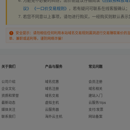
为避免不必要的纠纷，出价前建议仔细阅读
《西数预释放域
议》
《一口价交易规则》
，若有疑问可联系在线客服确认；
若您不同意以上事项，请勿进行购买，一经购买则默认表示
安全提示：请勿相信任何利用本站域名交易规则漏洞进行交易赚取差价的
单、兼职或返利等，谨防网络诈骗！
关于我们
产品与服务
常见问题
公司介绍
域名优惠
会员注册
企业文化
域名注册
域名相关
资质和荣誉
域名交易
建站入门
最新动态
虚拟主机
云服务/Vps
媒体关注
云服务器
支付/发票
联系我们
海外云主机
网站备案