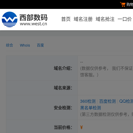
购
首页
域名注册
域名抢注
一口价
综合
Whois
百度
--
域名介绍：
(数据仅供参考， 我们不保证
馈客服。）
域名来源：
360检测
|
百度检测
|
QQ检
安全检测：
黑名单检测
(第三方数据检测仅供参考，
¥
当前价格：