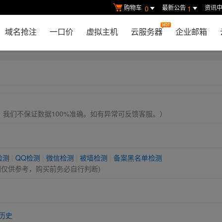
购物车
最新公告
资讯
0
1
域名抢注
一口价
虚拟主机
云服务器
企业邮箱
， 我们不保证数据100%准确。如有异常可反馈客服。）
检测
|
QQ检测
|
微信检测
|
被墙检测
|
备案黑名单检测
测仅供参考，购买前务必自行判断)
历史