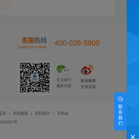
客服
热线
400-028-5800
Customer hotline
关注我们
新浪微博
最新动态
交流互动
联
系
投诉
|
网站备案
|
百科知识
|
手机站
我
028237号
们