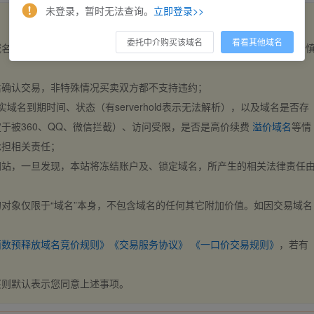
未登录，暂时无法查询。
立即登录>>
委托中介购买该域名
看看其他域名
域名，交易自动完成。买卖双方都不支持违约，一旦出价不支持撤销，请
后确认交易，非特殊情况买卖双方都不支持违约；
实域名到期时间、状态（有serverhold表示无法解析），以及域名是否存
于被360、QQ、微信拦截）、访问受限，是否是高价续费
溢价域名
等情
承担相关责任；
网站，一旦发现，本站将冻结账户及、锁定域名，所产生的相关法律责任
对象仅限于“域名”本身，不包含域名的任何其它附加价值。如因交易域名
；
西数预释放域名竞价规则》
《交易服务协议》
《一口价交易规则》
，若有
买则默认表示您同意上述事项。