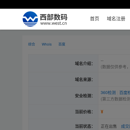
首页
域名注册
综合
Whois
百度
--
域名介绍：
(数据仅供参考
域名来源：
360检测
|
百度
安全检测：
(第三方数据检
¥
当前价格：
当前状态：
正在出售
成交