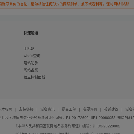
易赚取差价的言论，请勿相信任何形式的网络刷单、兼职或返利等，谨防网络诈骗！
快速通道
手机站
whois查询
建站助手
网站备案
独立控制面板
人才招聘
|
友情链接
|
域名资讯
|
提交工单
|
我要评价
|
投诉建议
|
域名
共和国增值电信业务经营许可证》编号：B1-20172600 川B1-20080058
蜀ICP备12
《中华人民共和国互联网域名服务许可证》编号：川 D3-20220002