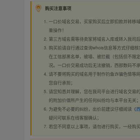
购买注意事项
一口价域名交易，买家购买后立即扣款并转移
重操作！
第三方域名需等待卖家将域名入库或转入我司
购买前请自行通过查询whois信息等方式仔细核
在工信部黑名单，被墙、被拦截（包括但不限定
况。一口价交易成功后无法撤销，西部数码不
请不要将购买的域名用于制作钓鱼诈骗色情等
您自行承担；
请您知悉并理解，您在我司平台进行域名交易的
的附加价值所产生的任何纠纷均与本平台无关
为避免不必要的纠纷，出价前建议仔细阅读
《
疑问可联系在线客服确认；
若您不同意以上事项，请勿进行购买，一经购