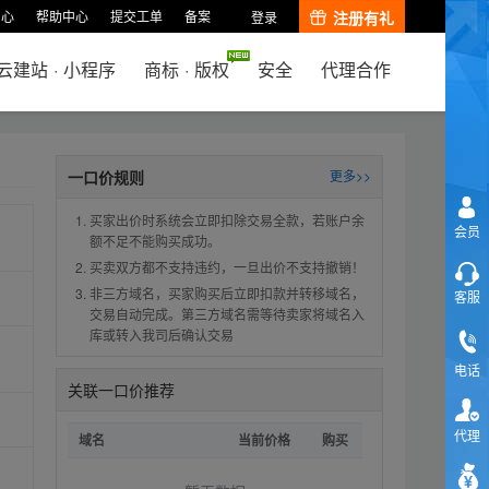
中心
帮助中心
提交工单
备案
注册有礼
登录
云建站
·
小程序
商标
·
版权
安全
代理合作
一口价规则
更多>>
买家出价时系统会立即扣除交易全款，若账户余
会员
额不足不能购买成功。
买卖双方都不支持违约，一旦出价不支持撤销！
非三方域名，买家购买后立即扣款并转移域名，
客服
交易自动完成。第三方域名需等待卖家将域名入
库或转入我司后确认交易
电话
关联一口价推荐
代理
域名
当前价格
购买