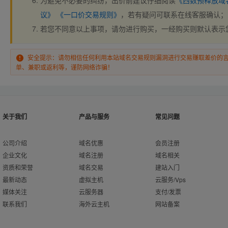
为避免不必要的纠纷，出价前建议仔细阅读
《西数预释放域
议》
《一口价交易规则》
，若有疑问可联系在线客服确认；
若您不同意以上事项，请勿进行购买，一经购买则默认表示
安全提示：请勿相信任何利用本站域名交易规则漏洞进行交易赚取差价的
单、兼职或返利等，谨防网络诈骗！
关于我们
产品与服务
常见问题
公司介绍
域名优惠
会员注册
企业文化
域名注册
域名相关
资质和荣誉
域名交易
建站入门
最新动态
虚拟主机
云服务/Vps
媒体关注
云服务器
支付/发票
联系我们
海外云主机
网站备案