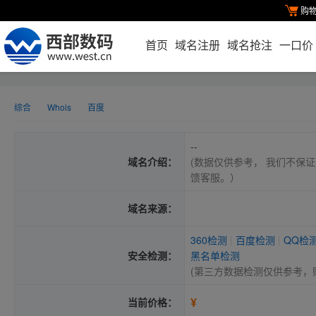
购
首页
域名注册
域名抢注
一口价
综合
Whois
百度
--
域名介绍：
(数据仅供参考， 我们不保证
馈客服。）
域名来源：
360检测
|
百度检测
|
QQ检
安全检测：
黑名单检测
(第三方数据检测仅供参考，
¥
当前价格：