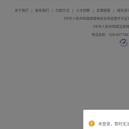
关于我们
|
联系我们
|
付款方式
|
人才招聘
|
友情链接
|
域名资
《中华人民共和国增值电信业务经营许可证》编号：B
《中华人民共和国互联网域
电话总机：028-627788
未登录，暂时无