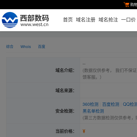
购
首页
域名注册
域名抢注
一口价
综合
Whois
百度
--
域名介绍：
(数据仅供参考， 我们不保证
馈客服。）
域名来源：
360检测
|
百度检测
|
QQ检
安全检测：
黑名单检测
(第三方数据检测仅供参考，
¥
当前价格：