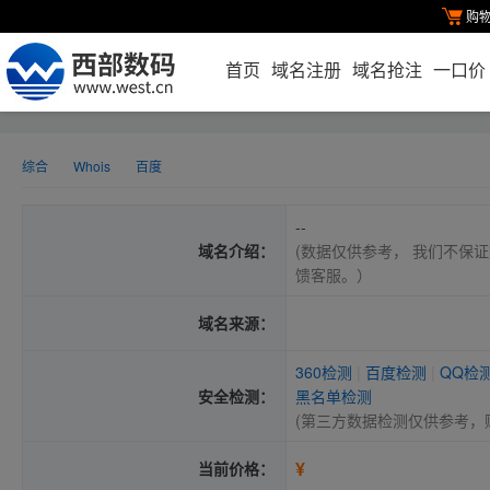
购
首页
域名注册
域名抢注
一口价
综合
Whois
百度
--
域名介绍：
(数据仅供参考， 我们不保证
馈客服。）
域名来源：
360检测
|
百度检测
|
QQ检
安全检测：
黑名单检测
(第三方数据检测仅供参考，
¥
当前价格：