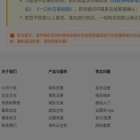
为避免不必要的纠纷，出价前建议仔细阅读
《西数预释放域
议》
《一口价交易规则》
，若有疑问可联系在线客服确认；
若您不同意以上事项，请勿进行购买，一经购买则默认表示
安全提示：请勿相信任何利用本站域名交易规则漏洞进行交易赚取差价的
单、兼职或返利等，谨防网络诈骗！
关于我们
产品与服务
常见问题
公司介绍
域名优惠
会员注册
企业文化
域名注册
域名相关
资质和荣誉
域名交易
建站入门
最新动态
虚拟主机
云服务/Vps
媒体关注
云服务器
支付/发票
联系我们
海外云主机
网站备案