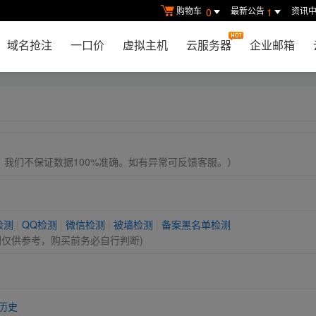
购物车
最新公告
资讯
0
1
域名抢注
一口价
虚拟主机
云服务器
企业邮箱
， 我们不保证数据100%准确。如有异常可反馈客服。）
检测
|
QQ检测
|
微信检测
|
被墙检测
|
备案黑名单检测
测仅供参考，购买前务必自行判断)
历史