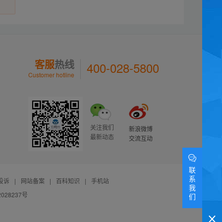
客服
热线
400-028-5800
Customer hotline
关注我们
新浪微博
最新动态
交流互动
联
系
投诉
|
网站备案
|
百科知识
|
手机站
我
028237号
们