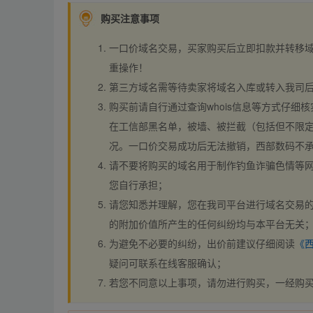
购买注意事项
一口价域名交易，买家购买后立即扣款并转移
重操作！
第三方域名需等待卖家将域名入库或转入我司
购买前请自行通过查询whois信息等方式仔细核
在工信部黑名单，被墙、被拦截（包括但不限定
况。一口价交易成功后无法撤销，西部数码不
请不要将购买的域名用于制作钓鱼诈骗色情等
您自行承担；
请您知悉并理解，您在我司平台进行域名交易的
的附加价值所产生的任何纠纷均与本平台无关
为避免不必要的纠纷，出价前建议仔细阅读
《
疑问可联系在线客服确认；
若您不同意以上事项，请勿进行购买，一经购