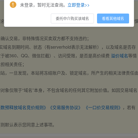
未登录，暂时无法查询。
立即登录>>
委托中介购买该域名
看看其他域名
域名，交易自动完成。买卖双方都不支持违约，一旦出价不支持撤销，请
后确认交易，非特殊情况买卖双方都不支持违约；
实域名到期时间、状态（有serverhold表示无法解析），以及域名是否存
于被360、QQ、微信拦截）、访问受限，是否是高价续费
溢价域名
等情
承担相关责任；
网站，一旦发现，本站将冻结账户及、锁定域名，所产生的相关法律责任
对象仅限于“域名”本身，不包含域名的任何其它附加价值。如因交易域名
；
西数预释放域名竞价规则》
《交易服务协议》
《一口价交易规则》
，若有
买则默认表示您同意上述事项。