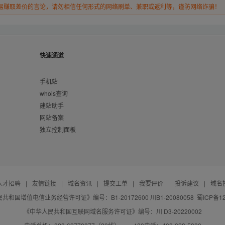
易赚取差价的言论，请勿相信任何形式的网络刷单、兼职或返利等，谨防网络诈骗！
快速通道
手机站
whois查询
建站助手
网站备案
独立控制面板
人才招聘
|
友情链接
|
域名资讯
|
提交工单
|
我要评价
|
投诉建议
|
域名
共和国增值电信业务经营许可证》编号：B1-20172600 川B1-20080058
蜀ICP备12
《中华人民共和国互联网域名服务许可证》编号：川 D3-20220002