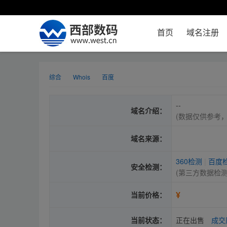
首页
域名注册
综合
Whois
百度
--
域名介绍：
(数据仅供参考
域名来源：
360检测
|
百度
安全检测：
(第三方数据检
¥
当前价格：
当前状态：
正在出售
成交