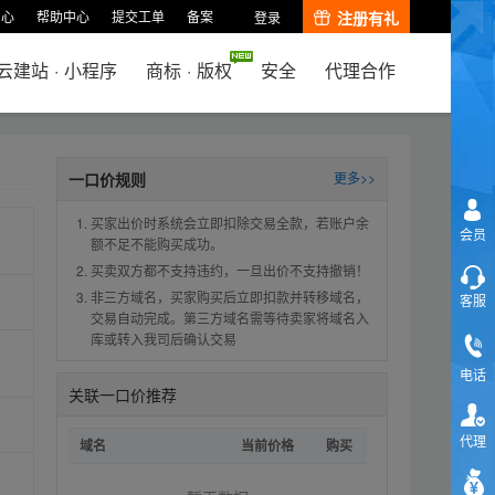
中心
帮助中心
提交工单
备案
注册有礼
登录
云建站
·
小程序
商标
·
版权
安全
代理合作
一口价规则
更多>>
买家出价时系统会立即扣除交易全款，若账户余
会员
额不足不能购买成功。
买卖双方都不支持违约，一旦出价不支持撤销！
非三方域名，买家购买后立即扣款并转移域名，
客服
交易自动完成。第三方域名需等待卖家将域名入
库或转入我司后确认交易
电话
关联一口价推荐
代理
域名
当前价格
购买