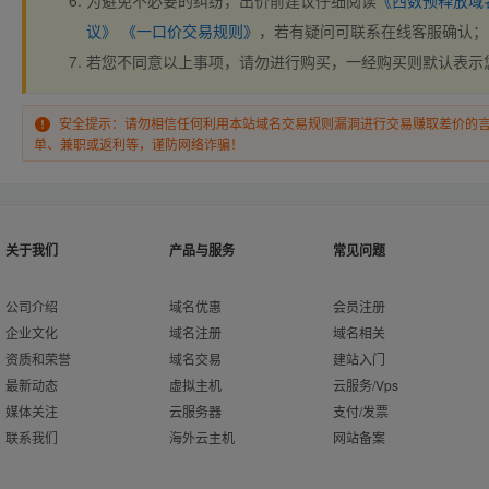
为避免不必要的纠纷，出价前建议仔细阅读
《西数预释放域
议》
《一口价交易规则》
，若有疑问可联系在线客服确认；
若您不同意以上事项，请勿进行购买，一经购买则默认表示
安全提示：请勿相信任何利用本站域名交易规则漏洞进行交易赚取差价的
单、兼职或返利等，谨防网络诈骗！
关于我们
产品与服务
常见问题
公司介绍
域名优惠
会员注册
企业文化
域名注册
域名相关
资质和荣誉
域名交易
建站入门
最新动态
虚拟主机
云服务/Vps
媒体关注
云服务器
支付/发票
联系我们
海外云主机
网站备案