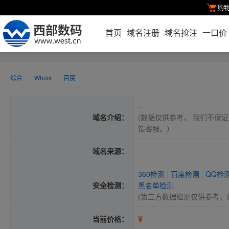
购
首页
域名注册
域名抢注
一口价
综合
Whois
百度
--
域名介绍：
(数据仅供参考， 我们不保证
馈客服。）
域名来源：
360检测
|
百度检测
|
QQ检
安全检测：
黑名单检测
(第三方数据检测仅供参考，
¥
当前价格：