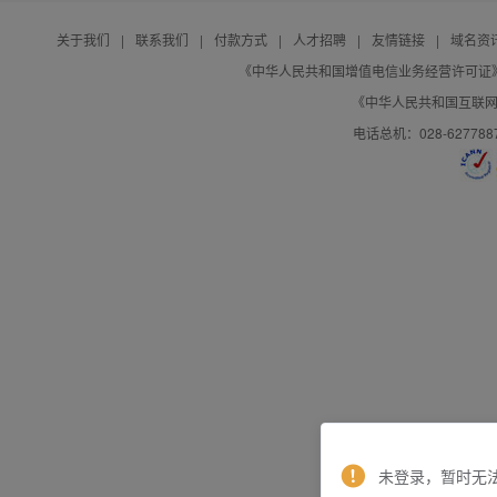
关于我们
|
联系我们
|
付款方式
|
人才招聘
|
友情链接
|
域名资
《中华人民共和国增值电信业务经营许可证》编号：B
《中华人民共和国互联网域
电话总机：028-627788
未登录，暂时无