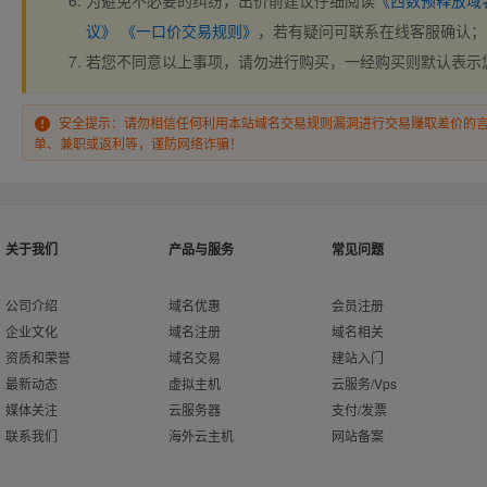
为避免不必要的纠纷，出价前建议仔细阅读
《西数预释放域
议》
《一口价交易规则》
，若有疑问可联系在线客服确认；
若您不同意以上事项，请勿进行购买，一经购买则默认表示
安全提示：请勿相信任何利用本站域名交易规则漏洞进行交易赚取差价的
单、兼职或返利等，谨防网络诈骗！
关于我们
产品与服务
常见问题
公司介绍
域名优惠
会员注册
企业文化
域名注册
域名相关
资质和荣誉
域名交易
建站入门
最新动态
虚拟主机
云服务/Vps
媒体关注
云服务器
支付/发票
联系我们
海外云主机
网站备案