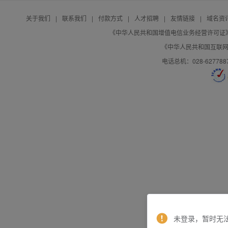
关于我们
|
联系我们
|
付款方式
|
人才招聘
|
友情链接
|
域名资
《中华人民共和国增值电信业务经营许可证》编号：B
《中华人民共和国互联网域
电话总机：028-627788
未登录，暂时无