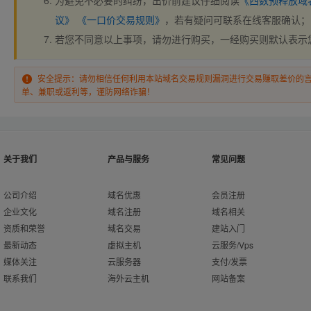
为避免不必要的纠纷，出价前建议仔细阅读
《西数预释放域
议》
《一口价交易规则》
，若有疑问可联系在线客服确认；
若您不同意以上事项，请勿进行购买，一经购买则默认表示
安全提示：请勿相信任何利用本站域名交易规则漏洞进行交易赚取差价的
单、兼职或返利等，谨防网络诈骗！
关于我们
产品与服务
常见问题
公司介绍
域名优惠
会员注册
企业文化
域名注册
域名相关
资质和荣誉
域名交易
建站入门
最新动态
虚拟主机
云服务/Vps
媒体关注
云服务器
支付/发票
联系我们
海外云主机
网站备案