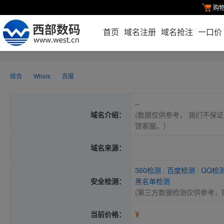
购
首页
域名注册
域名抢注
一口价
综合
Whois
百度
--
域名介绍：
(数据仅供参考， 我们不保证
馈客服。）
域名来源：
360检测
|
百度检测
|
QQ检
安全检测：
黑名单检测
(第三方数据检测仅供参考，
¥
当前价格：