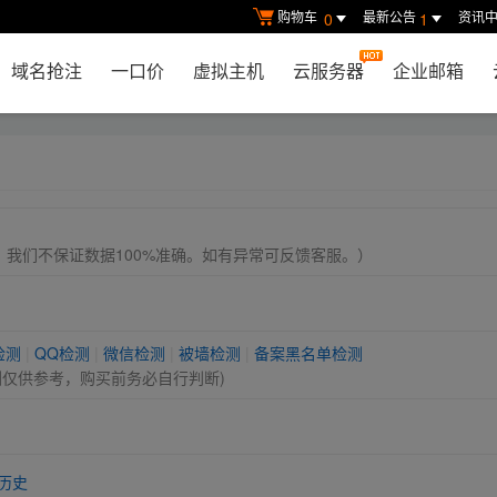
购物车
最新公告
资讯
0
1
域名抢注
一口价
虚拟主机
云服务器
企业邮箱
， 我们不保证数据100%准确。如有异常可反馈客服。）
检测
|
QQ检测
|
微信检测
|
被墙检测
|
备案黑名单检测
测仅供参考，购买前务必自行判断)
历史