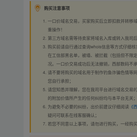
购买注意事项
一口价域名交易，买家购买后立即扣款并转移
重操作！
第三方域名需等待卖家将域名入库或转入我司
购买前请自行通过查询whois信息等方式仔细核
在工信部黑名单，被墙、被拦截（包括但不限定
况。一口价交易成功后无法撤销，西部数码不
请不要将购买的域名用于制作钓鱼诈骗色情等
您自行承担；
请您知悉并理解，您在我司平台进行域名交易的
的附加价值所产生的任何纠纷均与本平台无关
为避免不必要的纠纷，出价前建议仔细阅读
《
疑问可联系在线客服确认；
若您不同意以上事项，请勿进行购买，一经购