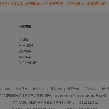
易赚取差价的言论，请勿相信任何形式的网络刷单、兼职或返利等，谨防网络诈骗！
快速通道
手机站
whois查询
建站助手
网站备案
独立控制面板
人才招聘
|
友情链接
|
域名资讯
|
提交工单
|
我要评价
|
投诉建议
|
域名
共和国增值电信业务经营许可证》编号：B1-20172600 川B1-20080058
蜀ICP备12
《中华人民共和国互联网域名服务许可证》编号：川 D3-20220002