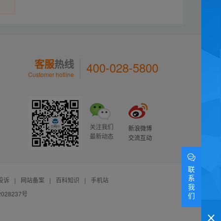
客服
热线
400-028-5800
Customer hotline
关注我们
新浪微博
最新动态
交流互动
联
系
投诉
|
网站备案
|
百科知识
|
手机站
我
028237号
们