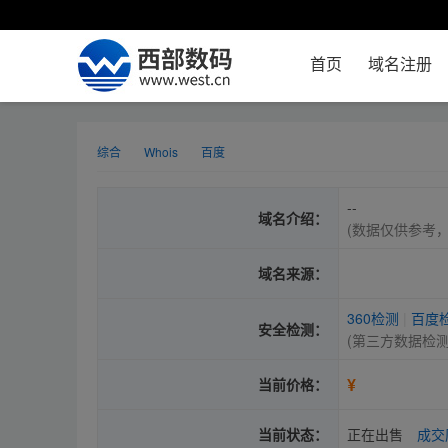
首页
域名注册
综合
Whois
百度
--
域名介绍：
(数据仅供参考
域名来源：
360检测
|
百度
安全检测：
(第三方数据检
¥
当前价格：
当前状态：
正在出售
成交