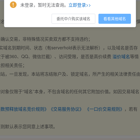
未登录，暂时无法查询。
立即登录>>
委托中介购买该域名
看看其他域名
域名，交易自动完成。买卖双方都不支持违约，一旦出价不支持撤销，请
后确认交易，非特殊情况买卖双方都不支持违约；
实域名到期时间、状态（有serverhold表示无法解析），以及域名是否存
于被360、QQ、微信拦截）、访问受限，是否是高价续费
溢价域名
等情
承担相关责任；
网站，一旦发现，本站将冻结账户及、锁定域名，所产生的相关法律责任
对象仅限于“域名”本身，不包含域名的任何其它附加价值。如因交易域名
；
西数预释放域名竞价规则》
《交易服务协议》
《一口价交易规则》
，若有
买则默认表示您同意上述事项。