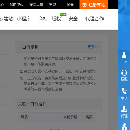
中心
帮助中心
提交工单
备案
注册有礼
登录
云建站
·
小程序
商标
·
版权
安全
代理合作
一口价规则
更多>>
买家出价时系统会立即扣除交易全款，若账户余
会员
额不足不能购买成功。
买卖双方都不支持违约，一旦出价不支持撤销！
非三方域名，买家购买后立即扣款并转移域名，
客服
交易自动完成。第三方域名需等待卖家将域名入
库或转入我司后确认交易
电话
关联一口价推荐
代理
域名
当前价格
购买