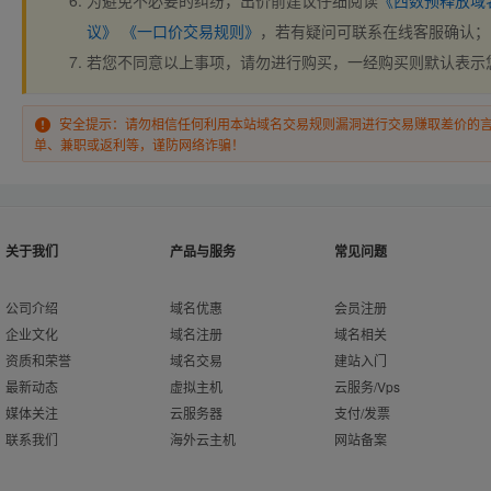
为避免不必要的纠纷，出价前建议仔细阅读
《西数预释放域
议》
《一口价交易规则》
，若有疑问可联系在线客服确认；
若您不同意以上事项，请勿进行购买，一经购买则默认表示
安全提示：请勿相信任何利用本站域名交易规则漏洞进行交易赚取差价的
单、兼职或返利等，谨防网络诈骗！
关于我们
产品与服务
常见问题
公司介绍
域名优惠
会员注册
企业文化
域名注册
域名相关
资质和荣誉
域名交易
建站入门
最新动态
虚拟主机
云服务/Vps
媒体关注
云服务器
支付/发票
联系我们
海外云主机
网站备案