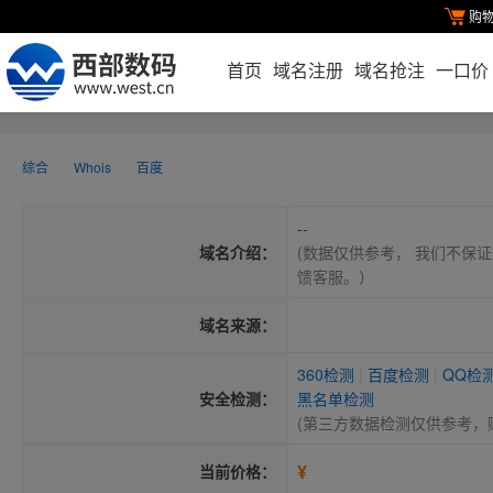
购
首页
域名注册
域名抢注
一口价
综合
Whois
百度
--
域名介绍：
(数据仅供参考， 我们不保证
馈客服。）
域名来源：
360检测
|
百度检测
|
QQ检
安全检测：
黑名单检测
(第三方数据检测仅供参考，
¥
当前价格：