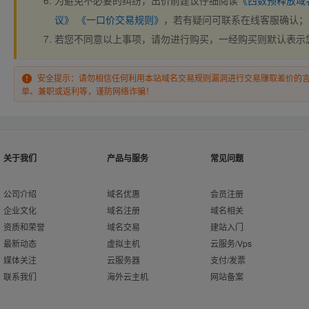
为避免不必要的纠纷，出价前建议仔细阅读
《西数预释放域
议》
《一口价交易规则》
，若有疑问可联系在线客服确认；
若您不同意以上事项，请勿进行购买，一经购买则默认表示
安全提示：请勿相信任何利用本站域名交易规则漏洞进行交易赚取差价的
单、兼职或返利等，谨防网络诈骗！
关于我们
产品与服务
常见问题
公司介绍
域名优惠
会员注册
企业文化
域名注册
域名相关
资质和荣誉
域名交易
建站入门
最新动态
虚拟主机
云服务/Vps
媒体关注
云服务器
支付/发票
联系我们
海外云主机
网站备案