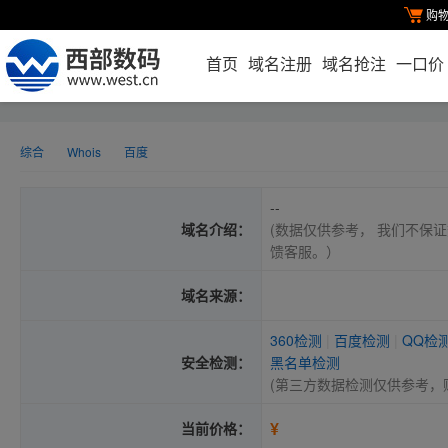
购
首页
域名注册
域名抢注
一口价
综合
Whois
百度
--
域名介绍：
(数据仅供参考， 我们不保证
馈客服。）
域名来源：
360检测
|
百度检测
|
QQ检
安全检测：
黑名单检测
(第三方数据检测仅供参考，
¥
当前价格：