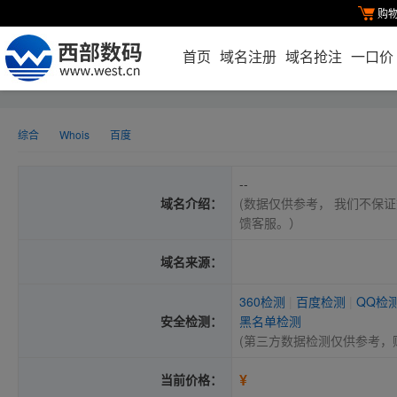
购
首页
域名注册
域名抢注
一口价
综合
Whois
百度
--
域名介绍：
(数据仅供参考， 我们不保证
馈客服。）
域名来源：
360检测
|
百度检测
|
QQ检
安全检测：
黑名单检测
(第三方数据检测仅供参考，
¥
当前价格：