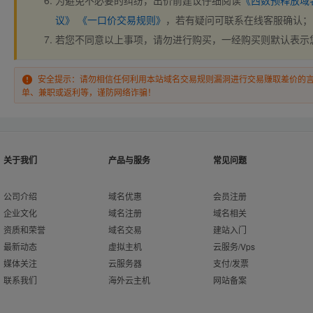
为避免不必要的纠纷，出价前建议仔细阅读
《西数预释放域
议》
《一口价交易规则》
，若有疑问可联系在线客服确认；
若您不同意以上事项，请勿进行购买，一经购买则默认表示
安全提示：请勿相信任何利用本站域名交易规则漏洞进行交易赚取差价的
单、兼职或返利等，谨防网络诈骗！
关于我们
产品与服务
常见问题
公司介绍
域名优惠
会员注册
企业文化
域名注册
域名相关
资质和荣誉
域名交易
建站入门
最新动态
虚拟主机
云服务/Vps
媒体关注
云服务器
支付/发票
联系我们
海外云主机
网站备案