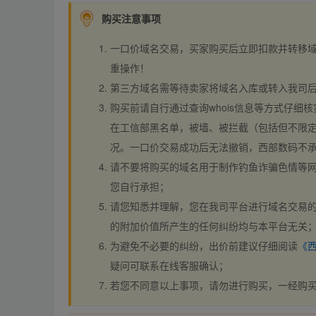
购买注意事项
一口价域名交易，买家购买后立即扣款并转移
重操作！
第三方域名需等待卖家将域名入库或转入我司
购买前请自行通过查询whois信息等方式仔细核
在工信部黑名单，被墙、被拦截（包括但不限定
况。一口价交易成功后无法撤销，西部数码不
请不要将购买的域名用于制作钓鱼诈骗色情等
您自行承担；
请您知悉并理解，您在我司平台进行域名交易的
的附加价值所产生的任何纠纷均与本平台无关
为避免不必要的纠纷，出价前建议仔细阅读
《
疑问可联系在线客服确认；
若您不同意以上事项，请勿进行购买，一经购