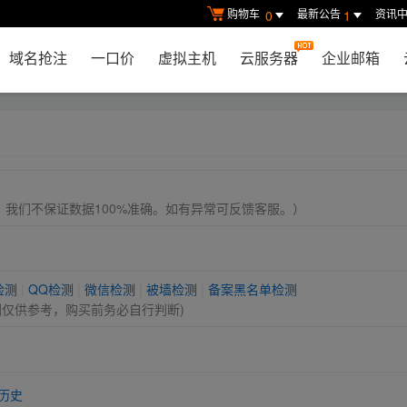
购物车
最新公告
资讯
0
1
域名抢注
一口价
虚拟主机
云服务器
企业邮箱
， 我们不保证数据100%准确。如有异常可反馈客服。）
检测
|
QQ检测
|
微信检测
|
被墙检测
|
备案黑名单检测
测仅供参考，购买前务必自行判断)
历史