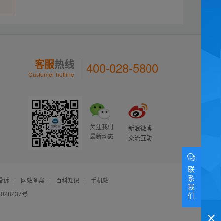
客服
热线
400-028-5800
Customer hotline
关注我们
新浪微博
最新动态
交流互动
联
系
投诉
|
网站备案
|
百科知识
|
手机站
我
028237号
们