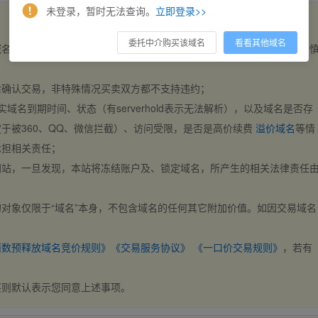
未登录，暂时无法查询。
立即登录>>
委托中介购买该域名
看看其他域名
域名，交易自动完成。买卖双方都不支持违约，一旦出价不支持撤销，请
后确认交易，非特殊情况买卖双方都不支持违约；
实域名到期时间、状态（有serverhold表示无法解析），以及域名是否存
于被360、QQ、微信拦截）、访问受限，是否是高价续费
溢价域名
等情
承担相关责任；
网站，一旦发现，本站将冻结账户及、锁定域名，所产生的相关法律责任
对象仅限于“域名”本身，不包含域名的任何其它附加价值。如因交易域名
；
西数预释放域名竞价规则》
《交易服务协议》
《一口价交易规则》
，若有
买则默认表示您同意上述事项。