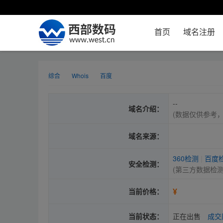
首页
域名注册
综合
Whois
百度
--
域名介绍：
(数据仅供参考
域名来源：
360检测
|
百度
安全检测：
(第三方数据检
¥
当前价格：
当前状态：
正在出售
成交