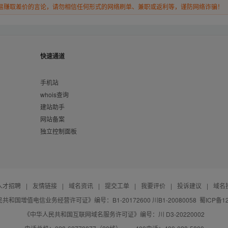
易赚取差价的言论，请勿相信任何形式的网络刷单、兼职或返利等，谨防网络诈骗！
快速通道
手机站
whois查询
建站助手
网站备案
独立控制面板
人才招聘
|
友情链接
|
域名资讯
|
提交工单
|
我要评价
|
投诉建议
|
域名
共和国增值电信业务经营许可证》编号：B1-20172600 川B1-20080058
蜀ICP备12
《中华人民共和国互联网域名服务许可证》编号：川 D3-20220002