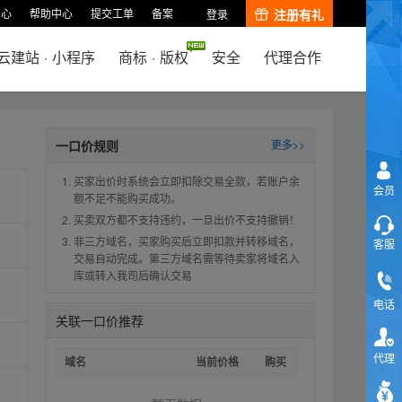
中心
帮助中心
提交工单
备案
注册有礼
登录
云建站
·
小程序
商标
·
版权
安全
代理合作
一口价规则
更多>>
买家出价时系统会立即扣除交易全款，若账户余
会员
额不足不能购买成功。
买卖双方都不支持违约，一旦出价不支持撤销！
非三方域名，买家购买后立即扣款并转移域名，
客服
交易自动完成。第三方域名需等待卖家将域名入
库或转入我司后确认交易
电话
关联一口价推荐
代理
域名
当前价格
购买