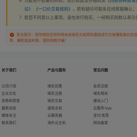
为避免不必要的纠纷，出价前建议仔细阅读
《西数预释放域
议》
《一口价交易规则》
，若有疑问可联系在线客服确认；
若您不同意以上事项，请勿进行购买，一经购买则默认表示
安全提示：请勿相信任何利用本站域名交易规则漏洞进行交易赚取差价的
单、兼职或返利等，谨防网络诈骗！
关于我们
产品与服务
常见问题
公司介绍
域名优惠
会员注册
企业文化
域名注册
域名相关
资质和荣誉
域名交易
建站入门
最新动态
虚拟主机
云服务/Vps
媒体关注
云服务器
支付/发票
联系我们
海外云主机
网站备案