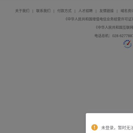
关于我们
|
联系我们
|
付款方式
|
人才招聘
|
友情链接
|
域名资
《中华人民共和国增值电信业务经营许可证》编号：B
《中华人民共和国互联网域
电话总机：028-627788
未登录，暂时无