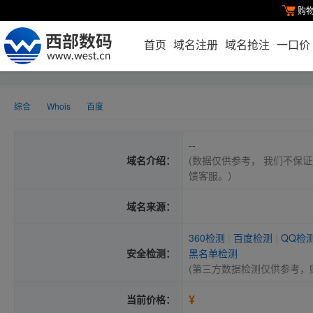
购
首页
域名注册
域名抢注
一口价
综合
Whois
百度
--
域名介绍：
(数据仅供参考， 我们不保证
馈客服。）
域名来源：
360检测
|
百度检测
|
QQ检
安全检测：
黑名单检测
(第三方数据检测仅供参考，
¥
当前价格：