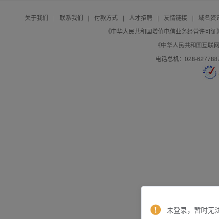
关于我们
|
联系我们
|
付款方式
|
人才招聘
|
友情链接
|
域名资
《中华人民共和国增值电信业务经营许可证》编号：B
《中华人民共和国互联网域
电话总机：028-627788
未登录，暂时无