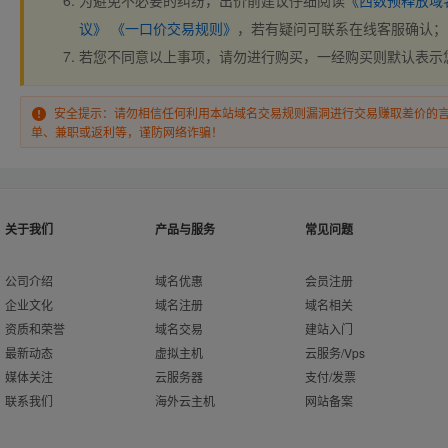
为避免不必要的纠纷，出价前建议仔细阅读
《西数预释放域
议》
《一口价交易规则》
，若有疑问可联系在线客服确认；
若您不同意以上事项，请勿进行购买，一经购买则默认表示
安全提示：请勿相信任何利用本站域名交易规则漏洞进行交易赚取差价的
单、兼职或返利等，谨防网络诈骗！
关于我们
产品与服务
常见问题
公司介绍
域名优惠
会员注册
企业文化
域名注册
域名相关
资质和荣誉
域名交易
建站入门
最新动态
虚拟主机
云服务/Vps
媒体关注
云服务器
支付/发票
联系我们
海外云主机
网站备案