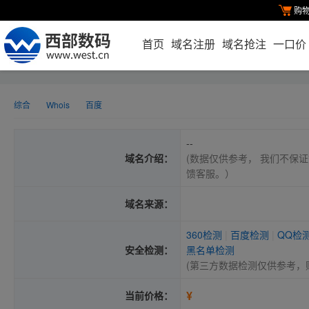
购
首页
域名注册
域名抢注
一口价
综合
Whois
百度
--
域名介绍：
(数据仅供参考， 我们不保证
馈客服。）
域名来源：
360检测
|
百度检测
|
QQ检
安全检测：
黑名单检测
(第三方数据检测仅供参考，
¥
当前价格：