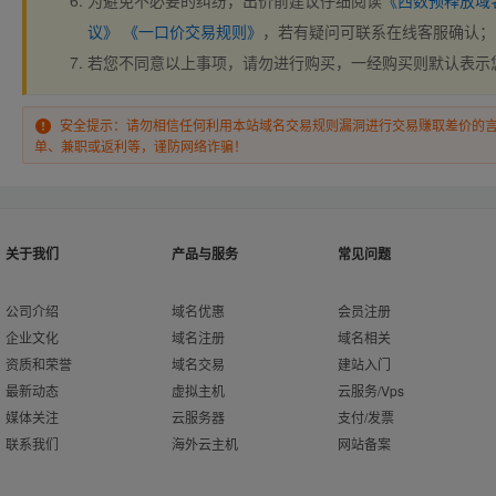
为避免不必要的纠纷，出价前建议仔细阅读
《西数预释放域
议》
《一口价交易规则》
，若有疑问可联系在线客服确认；
若您不同意以上事项，请勿进行购买，一经购买则默认表示
安全提示：请勿相信任何利用本站域名交易规则漏洞进行交易赚取差价的
单、兼职或返利等，谨防网络诈骗！
关于我们
产品与服务
常见问题
公司介绍
域名优惠
会员注册
企业文化
域名注册
域名相关
资质和荣誉
域名交易
建站入门
最新动态
虚拟主机
云服务/Vps
媒体关注
云服务器
支付/发票
联系我们
海外云主机
网站备案