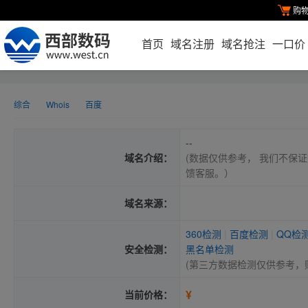
购
首页
域名注册
域名抢注
一口价
综合
Whois
百度
--
域名介绍：
(数据仅供参考， 我们不保证
馈客服。）
域名来源：
360检测
|
百度检测
|
QQ检
安全检测：
黑名单检测
(第三方数据检测仅供参考，
¥
当前价格：