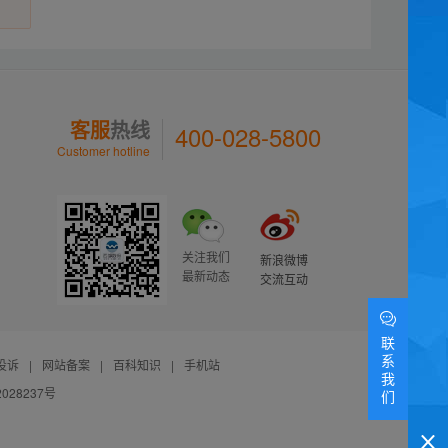
客服
热线
400-028-5800
Customer hotline
关注我们
新浪微博
最新动态
交流互动
联
系
投诉
|
网站备案
|
百科知识
|
手机站
我
028237号
们