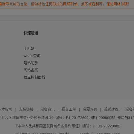
易赚取差价的言论，请勿相信任何形式的网络刷单、兼职或返利等，谨防网络诈骗！
快速通道
手机站
whois查询
建站助手
网站备案
独立控制面板
人才招聘
|
友情链接
|
域名资讯
|
提交工单
|
我要评价
|
投诉建议
|
域名
共和国增值电信业务经营许可证》编号：B1-20172600 川B1-20080058
蜀ICP备12
《中华人民共和国互联网域名服务许可证》编号：川 D3-20220002