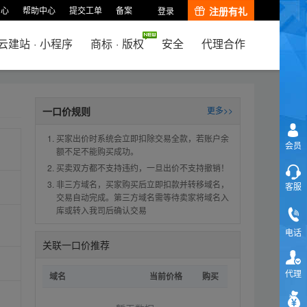
中心
帮助中心
提交工单
备案
注册有礼
登录
云建站
·
小程序
商标
·
版权
安全
代理合作
一口价规则
更多>>
买家出价时系统会立即扣除交易全款，若账户余
会员
额不足不能购买成功。
买卖双方都不支持违约，一旦出价不支持撤销！
非三方域名，买家购买后立即扣款并转移域名，
客服
交易自动完成。第三方域名需等待卖家将域名入
库或转入我司后确认交易
电话
关联一口价推荐
代理
域名
当前价格
购买