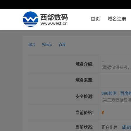
首页
域名注册
综合
Whois
百度
--
域名介绍：
(数据仅供参考
域名来源：
360检测
|
百度
安全检测：
(第三方数据检
¥
当前价格：
当前状态：
正在出售
成交