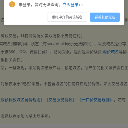
未登录，暂时无法查询。
立即登录>>
委托中介购买该域名
看看其他域名
域名，交易自动完成。买卖双方都不支持违约，一旦出价不支持撤销，请
后确认交易，非特殊情况买卖双方都不支持违约；
实域名到期时间、状态（有serverhold表示无法解析），以及域名是否存
于被360、QQ、微信拦截）、访问受限，是否是高价续费
溢价域名
等情
承担相关责任；
网站，一旦发现，本站将冻结账户及、锁定域名，所产生的相关法律责任
对象仅限于“域名”本身，不包含域名的任何其它附加价值。如因交易域名
；
西数预释放域名竞价规则》
《交易服务协议》
《一口价交易规则》
，若有
买则默认表示您同意上述事项。