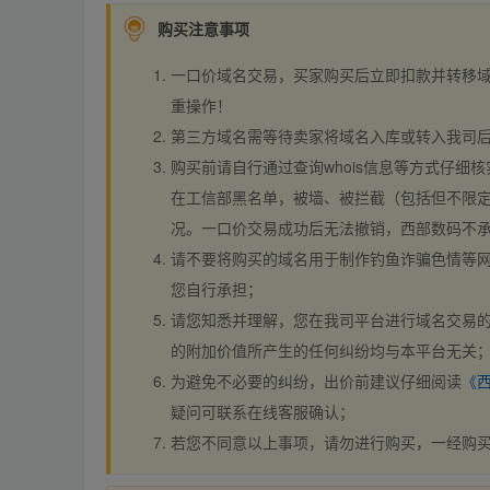
购买注意事项
一口价域名交易，买家购买后立即扣款并转移
重操作！
第三方域名需等待卖家将域名入库或转入我司
购买前请自行通过查询whois信息等方式仔细核
在工信部黑名单，被墙、被拦截（包括但不限定
况。一口价交易成功后无法撤销，西部数码不
请不要将购买的域名用于制作钓鱼诈骗色情等
您自行承担；
请您知悉并理解，您在我司平台进行域名交易的
的附加价值所产生的任何纠纷均与本平台无关
为避免不必要的纠纷，出价前建议仔细阅读
《
疑问可联系在线客服确认；
若您不同意以上事项，请勿进行购买，一经购