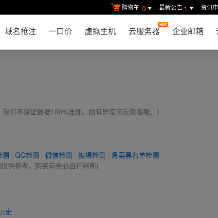
购物车
最新公告
资讯
0
1
域名抢注
一口价
虚拟主机
云服务器
企业邮箱
， 我们不保证数据100%准确。如有异常可反馈客服。）
检测
|
QQ检测
|
微信检测
|
被墙检测
|
备案黑名单检测
测仅供参考，购买前务必自行判断)
历史