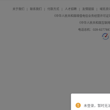
关于我们
|
联系我们
|
付款方式
|
人才招聘
|
友情链接
|
域名资
《中华人民共和国增值电信业务经营许可证》编号：B
《中华人民共和国互联网域
电话总机：028-627788
未登录，暂时无