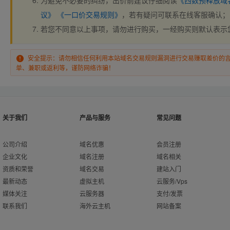
为避免不必要的纠纷，出价前建议仔细阅读
《西数预释放域
议》
《一口价交易规则》
，若有疑问可联系在线客服确认；
若您不同意以上事项，请勿进行购买，一经购买则默认表示
安全提示：请勿相信任何利用本站域名交易规则漏洞进行交易赚取差价的
单、兼职或返利等，谨防网络诈骗！
关于我们
产品与服务
常见问题
公司介绍
域名优惠
会员注册
企业文化
域名注册
域名相关
资质和荣誉
域名交易
建站入门
最新动态
虚拟主机
云服务/Vps
媒体关注
云服务器
支付/发票
联系我们
海外云主机
网站备案