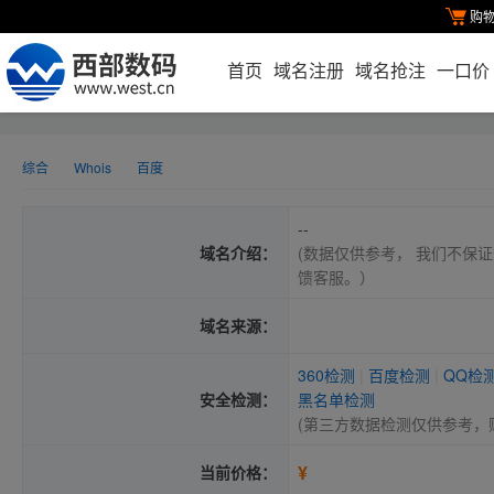
购
首页
域名注册
域名抢注
一口价
综合
Whois
百度
--
域名介绍：
(数据仅供参考， 我们不保证
馈客服。）
域名来源：
360检测
|
百度检测
|
QQ检
安全检测：
黑名单检测
(第三方数据检测仅供参考，
¥
当前价格：