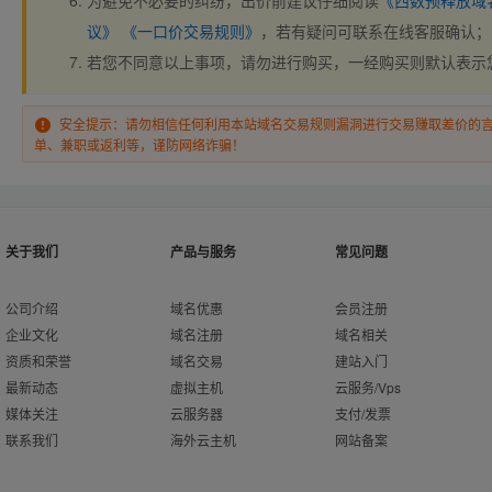
为避免不必要的纠纷，出价前建议仔细阅读
《西数预释放域
议》
《一口价交易规则》
，若有疑问可联系在线客服确认；
若您不同意以上事项，请勿进行购买，一经购买则默认表示
安全提示：请勿相信任何利用本站域名交易规则漏洞进行交易赚取差价的
单、兼职或返利等，谨防网络诈骗！
关于我们
产品与服务
常见问题
公司介绍
域名优惠
会员注册
企业文化
域名注册
域名相关
资质和荣誉
域名交易
建站入门
最新动态
虚拟主机
云服务/Vps
媒体关注
云服务器
支付/发票
联系我们
海外云主机
网站备案