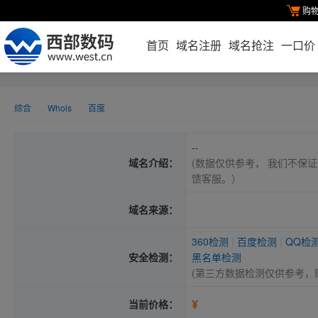
购
首页
域名注册
域名抢注
一口价
综合
Whois
百度
--
域名介绍：
(数据仅供参考， 我们不保证
馈客服。）
域名来源：
360检测
|
百度检测
|
QQ检
安全检测：
黑名单检测
(第三方数据检测仅供参考，
¥
当前价格：