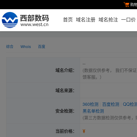
购
首页
域名注册
域名抢注
一口价
综合
Whois
百度
--
域名介绍：
(数据仅供参考， 我们不保证
馈客服。）
域名来源：
360检测
|
百度检测
|
QQ检
安全检测：
黑名单检测
(第三方数据检测仅供参考，
¥
当前价格：