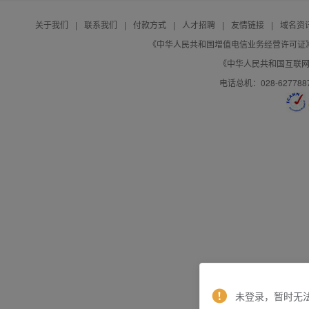
关于我们
|
联系我们
|
付款方式
|
人才招聘
|
友情链接
|
域名资
《中华人民共和国增值电信业务经营许可证》编号：B
《中华人民共和国互联网域
电话总机：028-627788
未登录，暂时无