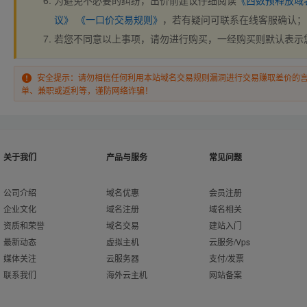
为避免不必要的纠纷，出价前建议仔细阅读
《西数预释放域
议》
《一口价交易规则》
，若有疑问可联系在线客服确认；
若您不同意以上事项，请勿进行购买，一经购买则默认表示
安全提示：请勿相信任何利用本站域名交易规则漏洞进行交易赚取差价的
单、兼职或返利等，谨防网络诈骗！
关于我们
产品与服务
常见问题
公司介绍
域名优惠
会员注册
企业文化
域名注册
域名相关
资质和荣誉
域名交易
建站入门
最新动态
虚拟主机
云服务/Vps
媒体关注
云服务器
支付/发票
联系我们
海外云主机
网站备案