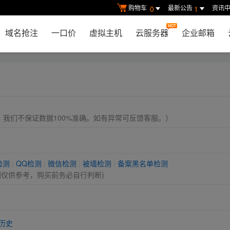
购物车
最新公告
资讯
0
1
域名抢注
一口价
虚拟主机
云服务器
企业邮箱
， 我们不保证数据100%准确。如有异常可反馈客服。）
检测
|
QQ检测
|
微信检测
|
被墙检测
|
备案黑名单检测
测仅供参考，购买前务必自行判断)
历史