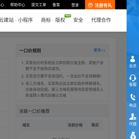
中心
帮助中心
提交工单
备案
注册有礼
登录
云建站
·
小程序
商标
·
版权
安全
代理合作
一口价规则
更多>>
买家出价时系统会立即扣除交易全款，若账户余
会员
额不足不能购买成功。
买卖双方都不支持违约，一旦出价不支持撤销！
非三方域名，买家购买后立即扣款并转移域名，
客服
交易自动完成。第三方域名需等待卖家将域名入
库或转入我司后确认交易
电话
关联一口价推荐
代理
域名
当前价格
购买