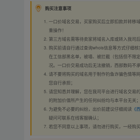
购买注意事项
一口价域名交易，买家购买后立即扣款并转移
重操作！
第三方域名需等待卖家将域名入库或转入我司
购买前请自行通过查询whois信息等方式仔细核
在工信部黑名单，被墙、被拦截（包括但不限定
况。一口价交易成功后无法撤销，西部数码不
请不要将购买的域名用于制作钓鱼诈骗色情等
您自行承担；
请您知悉并理解，您在我司平台进行域名交易的
的附加价值所产生的任何纠纷均与本平台无关
为避免不必要的纠纷，出价前建议仔细阅读
《
疑问可联系在线客服确认；
若您不同意以上事项，请勿进行购买，一经购