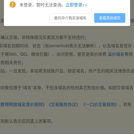
未登录，暂时无法查询。
立即登录>>
委托中介购买该域名
看看其他域名
域名，交易自动完成。买卖双方都不支持违约，一旦出价不支持撤销，请
后确认交易，非特殊情况买卖双方都不支持违约；
实域名到期时间、状态（有serverhold表示无法解析），以及域名是否存
于被360、QQ、微信拦截）、访问受限，是否是高价续费
溢价域名
等情
承担相关责任；
网站，一旦发现，本站将冻结账户及、锁定域名，所产生的相关法律责任
对象仅限于“域名”本身，不包含域名的任何其它附加价值。如因交易域名
；
西数预释放域名竞价规则》
《交易服务协议》
《一口价交易规则》
，若有
买则默认表示您同意上述事项。