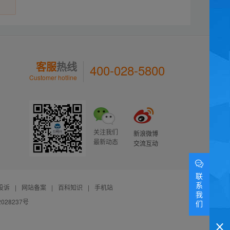
客服
热线
400-028-5800
Customer hotline
关注我们
新浪微博
最新动态
交流互动
联
系
投诉
|
网站备案
|
百科知识
|
手机站
我
028237号
们