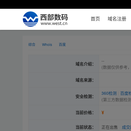
首页
域名注册
综合
Whois
百度
--
域名介绍：
(数据仅供参考
域名来源：
360检测
|
百度
安全检测：
(第三方数据检
¥
当前价格：
当前状态：
正在出售
成交