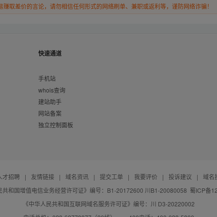
易赚取差价的言论，请勿相信任何形式的网络刷单、兼职或返利等，谨防网络诈骗！
快速通道
手机站
whois查询
建站助手
网站备案
独立控制面板
人才招聘
|
友情链接
|
域名资讯
|
提交工单
|
我要评价
|
投诉建议
|
域名
共和国增值电信业务经营许可证》编号：B1-20172600 川B1-20080058
蜀ICP备12
《中华人民共和国互联网域名服务许可证》编号：川 D3-20220002