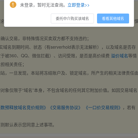
未登录，暂时无法查询。
立即登录>>
委托中介购买该域名
看看其他域名
域名，交易自动完成。买卖双方都不支持违约，一旦出价不支持撤销，请
后确认交易，非特殊情况买卖双方都不支持违约；
实域名到期时间、状态（有serverhold表示无法解析），以及域名是否存
于被360、QQ、微信拦截）、访问受限，是否是高价续费
溢价域名
等情
承担相关责任；
网站，一旦发现，本站将冻结账户及、锁定域名，所产生的相关法律责任
对象仅限于“域名”本身，不包含域名的任何其它附加价值。如因交易域名
；
西数预释放域名竞价规则》
《交易服务协议》
《一口价交易规则》
，若有
买则默认表示您同意上述事项。