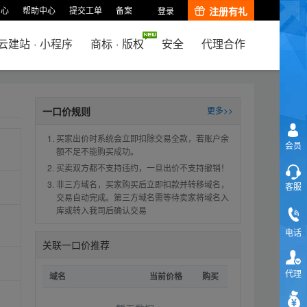
中心
帮助中心
提交工单
备案
注册有礼
登录
云建站
·
小程序
商标
·
版权
安全
代理合作
一口价规则
更多>>
买家出价时系统会立即扣除交易全款，若账户余
会员
额不足不能购买成功。
买卖双方都不支持违约，一旦出价不支持撤销！
非三方域名，买家购买后立即扣款并转移域名，
客服
交易自动完成。第三方域名需等待卖家将域名入
库或转入我司后确认交易
电话
关联一口价推荐
代理
域名
当前价格
购买