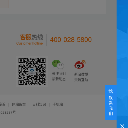
客服
热线
400-028-5800
Customer hotline
关注我们
新浪微博
最新动态
交流互动
联
系
投诉
|
网站备案
|
百科知识
|
手机站
我
028237号
们