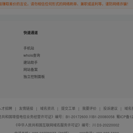
易赚取差价的言论，请勿相信任何形式的网络刷单、兼职或返利等，谨防网络诈骗！
快速通道
手机站
whois查询
建站助手
网站备案
独立控制面板
人才招聘
|
友情链接
|
域名资讯
|
提交工单
|
我要评价
|
投诉建议
|
域名
共和国增值电信业务经营许可证》编号：B1-20172600 川B1-20080058
蜀ICP备12
《中华人民共和国互联网域名服务许可证》编号：川 D3-20220002