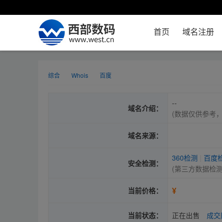
首页
域名注册
综合
Whois
百度
--
域名介绍：
(数据仅供参考
域名来源：
360检测
|
百度
安全检测：
(第三方数据检
¥
当前价格：
当前状态：
正在出售
成交