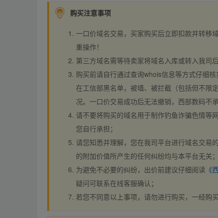
购买注意事项
一口价域名交易，买家购买后立即扣款并转移
重操作！
第三方域名需等待卖家将域名入库或转入我司
购买前请自行通过查询whois信息等方式仔细核
在工信部黑名单，被墙、被拦截（包括但不限定
况。一口价交易成功后无法撤销，西部数码不
请不要将购买的域名用于制作钓鱼诈骗色情等
您自行承担；
请您知悉并理解，您在我司平台进行域名交易的
的附加价值所产生的任何纠纷均与本平台无关
为避免不必要的纠纷，出价前建议仔细阅读
《
疑问可联系在线客服确认；
若您不同意以上事项，请勿进行购买，一经购