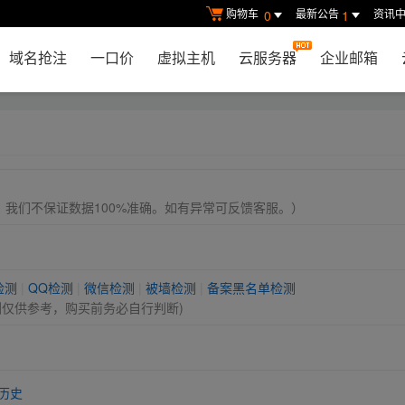
购物车
最新公告
资讯
0
1
域名抢注
一口价
虚拟主机
云服务器
企业邮箱
， 我们不保证数据100%准确。如有异常可反馈客服。）
检测
|
QQ检测
|
微信检测
|
被墙检测
|
备案黑名单检测
测仅供参考，购买前务必自行判断)
历史