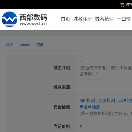
购
首页
域名注册
域名抢注
一口价
综合
Whois
百度
--
域名介绍：
(数据仅供参考， 我们不保证
馈客服。）
域名来源：
360检测
|
百度检测
|
QQ检
安全检测：
黑名单检测
(第三方数据检测仅供参考，
¥
当前价格：