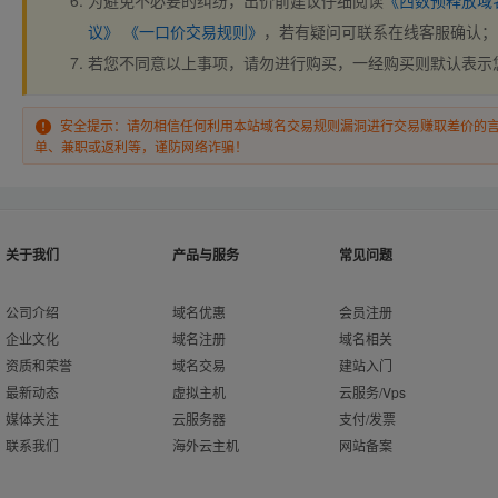
为避免不必要的纠纷，出价前建议仔细阅读
《西数预释放域
议》
《一口价交易规则》
，若有疑问可联系在线客服确认；
若您不同意以上事项，请勿进行购买，一经购买则默认表示
安全提示：请勿相信任何利用本站域名交易规则漏洞进行交易赚取差价的
单、兼职或返利等，谨防网络诈骗！
关于我们
产品与服务
常见问题
公司介绍
域名优惠
会员注册
企业文化
域名注册
域名相关
资质和荣誉
域名交易
建站入门
最新动态
虚拟主机
云服务/Vps
媒体关注
云服务器
支付/发票
联系我们
海外云主机
网站备案