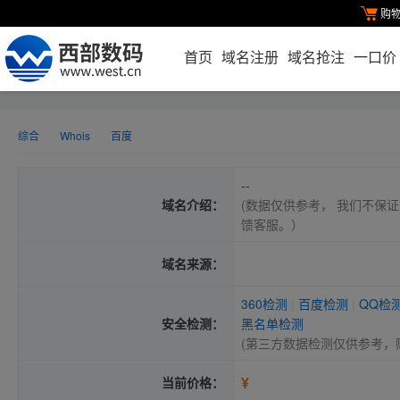
购
首页
域名注册
域名抢注
一口价
综合
Whois
百度
--
域名介绍：
(数据仅供参考， 我们不保证
馈客服。）
域名来源：
360检测
|
百度检测
|
QQ检
安全检测：
黑名单检测
(第三方数据检测仅供参考，
¥
当前价格：