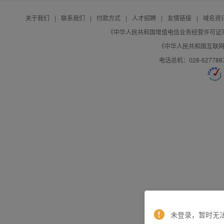
关于我们
|
联系我们
|
付款方式
|
人才招聘
|
友情链接
|
域名资
《中华人民共和国增值电信业务经营许可证》编号：B
《中华人民共和国互联网域
电话总机：028-627788
未登录，暂时无