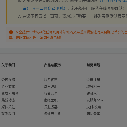
为避免不必要的纠纷，出价前建议仔细阅读
《西数预释放域
议》
《一口价交易规则》
，若有疑问可联系在线客服确认；
若您不同意以上事项，请勿进行购买，一经购买则默认表示
安全提示：请勿相信任何利用本站域名交易规则漏洞进行交易赚取差价的
单、兼职或返利等，谨防网络诈骗！
关于我们
产品与服务
常见问题
公司介绍
域名优惠
会员注册
企业文化
域名注册
域名相关
资质和荣誉
域名交易
建站入门
最新动态
虚拟主机
云服务/Vps
媒体关注
云服务器
支付/发票
联系我们
海外云主机
网站备案