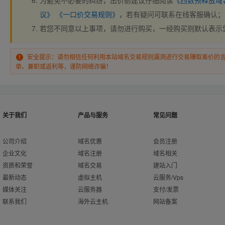
为避免不必要的纠纷，出价前建议仔细阅读
《西数预释放域
议》
《一口价交易规则》
，若有疑问可联系在线客服确认；
若您不同意以上事项，请勿进行购买，一经购买则默认表示
安全提示：请勿相信任何利用本站域名交易规则漏洞进行交易赚取差价的
单、兼职或返利等，谨防网络诈骗！
关于我们
产品与服务
常见问题
公司介绍
域名优惠
会员注册
企业文化
域名注册
域名相关
资质和荣誉
域名交易
建站入门
最新动态
虚拟主机
云服务/Vps
媒体关注
云服务器
支付/发票
联系我们
海外云主机
网站备案