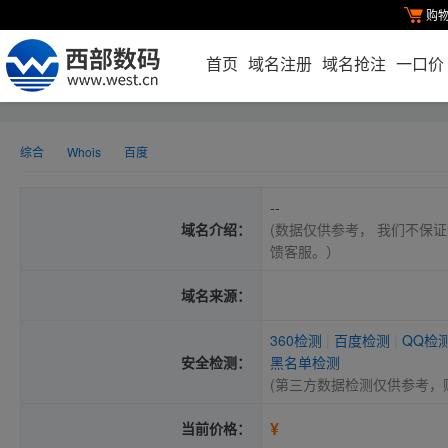
购
首页
域名注册
域名抢注
一口价
综合
Whois
百度
--
域名介绍：
(数据仅供参考， 我们不保证
馈客服。）
域名来源：
360检测
|
百度检测
|
QQ检
安全检测：
黑名单检测
(第三方数据检测仅供参考，
¥
当前价格：