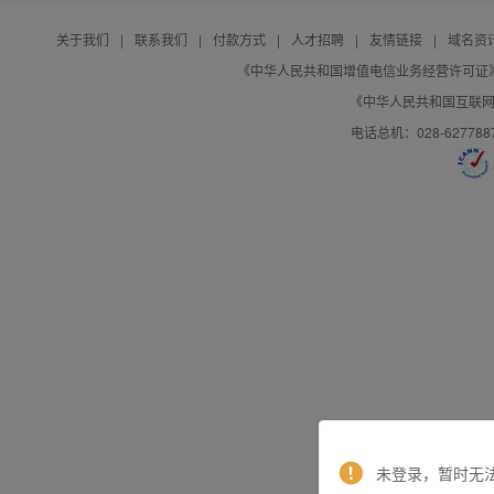
关于我们
|
联系我们
|
付款方式
|
人才招聘
|
友情链接
|
域名资
《中华人民共和国增值电信业务经营许可证》编号：B
《中华人民共和国互联网域
电话总机：028-627788
未登录，暂时无