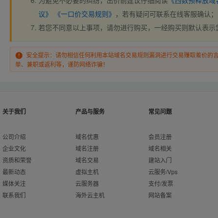
为避免不必要的纠纷，出价前建议仔细阅读
《西数预释放域
议》
《一口价交易规则》
，若有疑问可联系在线客服确认；
若您不同意以上事项，请勿进行购买，一经购买则默认表示
安全提示：请勿相信任何利用本站域名交易规则漏洞进行交易赚取差价的
单、兼职或返利等，谨防网络诈骗！
关于我们
产品与服务
常见问题
公司介绍
域名优惠
会员注册
企业文化
域名注册
域名相关
资质和荣誉
域名交易
建站入门
最新动态
虚拟主机
云服务/Vps
媒体关注
云服务器
支付/发票
联系我们
海外云主机
网站备案