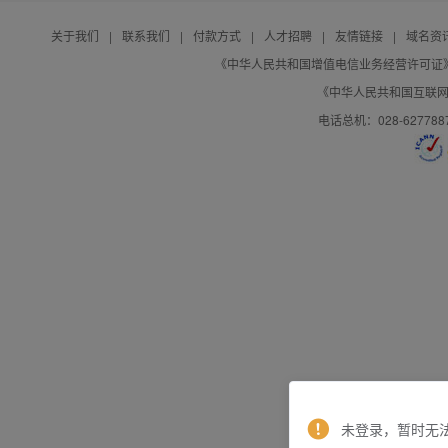
关于我们
|
联系我们
|
付款方式
|
人才招聘
|
友情链接
|
域名资
《中华人民共和国增值电信业务经营许可证》编号：B
《中华人民共和国互联网域
电话总机：028-627788
未登录，暂时无