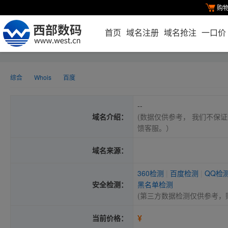
购
首页
域名注册
域名抢注
一口价
综合
Whois
百度
--
域名介绍：
(数据仅供参考， 我们不保证
馈客服。）
域名来源：
360检测
|
百度检测
|
QQ检
安全检测：
黑名单检测
(第三方数据检测仅供参考，
¥
当前价格：