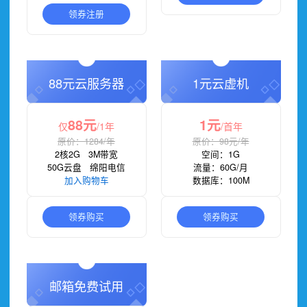
领券注册
88元云服务器
1元云虚机
88元
1元
仅
/1年
/首年
原价：1284/年
原价：98元/年
2核2G 3M带宽
空间：1G
50G云盘 绵阳电信
流量：60G/月
加入购物车
数据库：100M
领券购买
领券购买
邮箱免费试用