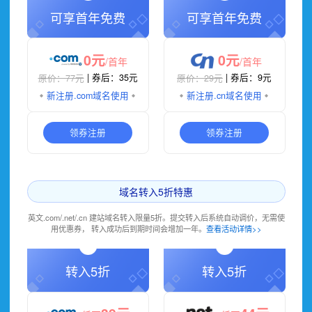
可享首年免费
可享首年免费
0元
0元
/首年
/首年
原价：77元
| 券后：35元
原价：29元
| 券后：9元
新注册
.com域名
使用
新注册
.cn域名
使用
领券注册
领券注册
域名转入5折特惠
英文.com/.net/.cn 建站域名转入限量5折。提交转入后系统自动调价，无需使
用优惠券， 转入成功后到期时间会增加一年。
查看活动详情>>
转入5折
转入5折