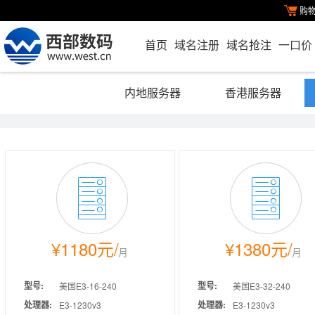
购
首页
域名注册
域名抢注
一口价
内地服务器
香港服务器
豪华五型
豪
主机托管服务
推荐
用户自备服务器硬件，自己安装软件或付费委托我公司
chinanet，如遇该机器宕机（Server down）帮
处理器:
E5-2620*2
处理器:
E5-262
询服务。
主板:
服务器专用主板
主板:
服务器
¥1200元/
¥1180元/
¥1380元/
¥888元/
月
月
月
月
无限次快速重启服务器。
内存:
32G
内存:
128G
免费提供安全设置及网站管理助手。
硬盘:
120G SSD + 512G SSD
硬盘:
2T *2
处理器:
型号:
处理器:
型号:
Intel Xeon X3430
美国E3-16-240
Core2 E5300 2x2.66
美国E3-32-240
1999元/月 5500
999
2500
5800
元/月，
/季,
/半年
内存:
处理器:
内存:
处理器:
4GB
E3-1230v3
2GB
E3-1230v3
15999元/年 （