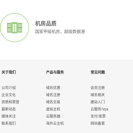
独立IP地址:
独立IP地址:
1个
1个
测试IP:
测试IP:
118.123.249.1
118.123.249.1
客户群:
客户群:
个人用户 企业用户
个人用户 企业
机房品质
集团用户
集团用户
国家甲级机房，超级数据港
查看详情>>
查看详情>>
立即订购
立即订购
关于我们
产品与服务
常见问题
公司介绍
域名优惠
会员注册
企业文化
域名注册
域名相关
资质和荣誉
域名交易
建站入门
最新动态
虚拟主机
云服务/Vps
媒体关注
云服务器
支付/发票
联系我们
海外云主机
网站备案