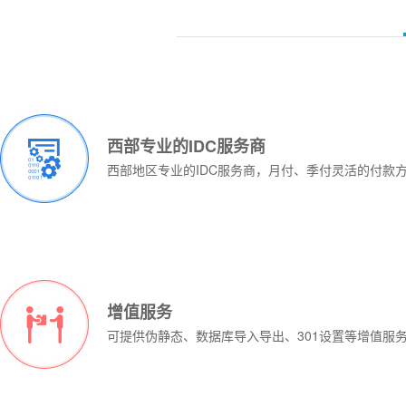
客户群:
客户群:
个人用户 企业用户
个人用户 企业
集团用户
集团用户
¥1088元/
¥1199元/
¥999元/
¥1388元/
月
月
查看详情>>
查看详情>>
月
月
立即订购
立即订购
型号:
型号:
香港-超值型
香港一型
处理器:
处理器:
Intel Xeon X3430/I3-2100
Intel Xeon E3-1230
处理器:
处理器:
E3-16G
E3-16G
内存:
内存:
8GB
16GB
内存:
内存:
16G
16G
硬盘:
西部专业的IDC服务商
硬盘:
1TB SATA
1TB SATA
硬盘:
硬盘:
240G SSD或1T HDD
2T SSD
流量:
流量:
10TB/100M
10TB/100M
西部地区专业的IDC服务商，月付、季付灵活的付款
IP:
IP:
2 IP
2 IP
IP地址:
IP地址:
244(4*/26)IP地址
244(4*/26)IP地址
带宽:
带宽:
30M大陆优化/100M国际
30M大陆优化/100M
立即购买
立即购买
立即购买
立即购买
服务器规格:
服务器规格:
1U
2U
增值服务
价格:
价格:
询价
询价
可提供伪静态、数据库导入导出、301设置等增值服
带宽:
带宽:
100M共享，峰值带
100M共享，峰
宽10M
宽10M
调试费:
调试费:
免费
免费