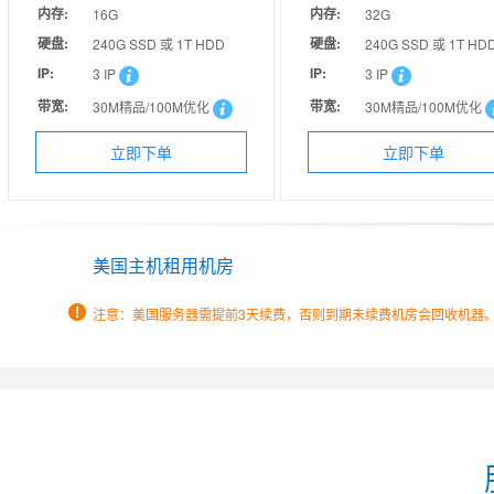
9999
10999
元/年（不送产权),
元/年（一年送产权)
硬盘:
内存:
硬盘:
内存:
600GB SATA
16G
250GB SATA
32G
19999元/年 （
带宽:
硬盘:
带宽:
硬盘:
10MB独享 5IP
240G SSD 或 1T HDD
10MB独享 5IP
240G SSD 或 1T HD
立即购买
查看详情
立即购买
系统:
IP:
系统:
IP:
3 IP
Windows2003 Standard(32bit)
3 IP
无需合同 免费设置
无需合同 免费设置
带宽:
带宽:
30M精品/100M优化
30M精品/100M优化
绵阳电信数据中心机房
成都电信光华数据中心
立即购买
立即购买
立即下单
立即下单
美国主机租用机房
注意：美国服务器需提前3天续费，否则到期未续费机房会回收机器
服务器规格:
服务器规格:
1U
2U
10M独享:
10M独享:
7500
9800
推荐
调试费:
调试费:
免费
免费
独立IP地址:
独立IP地址:
1个
1个
测试IP:
测试IP:
61.139.126.1
61.139.126.1