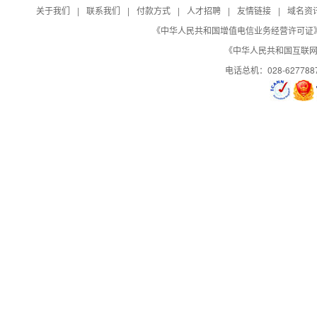
关于我们
|
联系我们
|
付款方式
|
人才招聘
|
友情链接
|
域名资
《中华人民共和国增值电信业务经营许可证》编号：B
Q
《中华人民共和国互联网域
现在西部数码免费赠送数据快照恢复服务，用户可到会员中心->服务
A
电话总机：028-627788
备份盘恢复站点"
Q
香港VPS主机免备案。
A