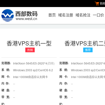
购
首页
域名注册
域名抢注
一口价
香港VPS主机一型
香港VPS主机二
热销
推荐
处理器:
处理器:
IntelXeon 5645/E5-2620*4
(四核)
IntelXeon 5645/E5-2620*
系 统:
系 统:
Windows 2003 sp2/CentOS 6.2
Windows 2003 sp2/CentO
网 卡:
网 卡:
Intel 1000M自适应以太网卡
Intel 1000M自适应以太网
内 存:
内 存:
--
--
硬 盘:
硬 盘:
--
--
带 宽:
带 宽:
--
--
IP:
IP: