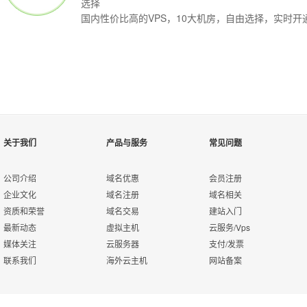
选择
国内性价比高的VPS，10大机房，自由选择，实时开
Q
VPS主机是可按需购买的"服务器"产品，用户可根据基础配置随意升
A
关于我们
产品与服务
常见问题
软件或程序，部署各种互联网应用。
公司介绍
域名优惠
会员注册
企业文化
域名注册
域名相关
Q
资质和荣誉
域名交易
建站入门
西部数码VPS主机免费提供
"西部数码网站管理助手"
，支持一键管理
A
最新动态
虚拟主机
云服务/Vps
媒体关注
云服务器
支付/发票
联系我们
海外云主机
网站备案
Q
西部数码VPS主机能一键安装PHP5.2.17、Mysql5.1.61、Zend3.3.3、
A