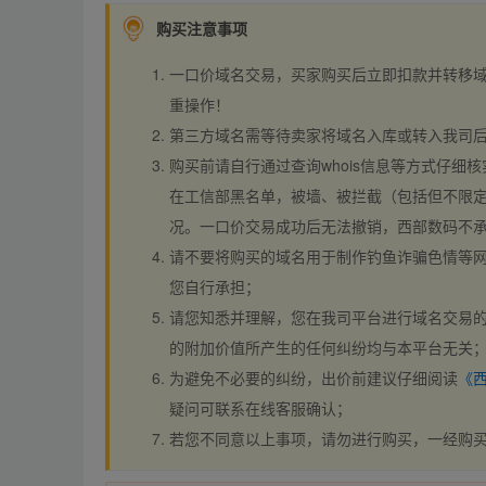
购买注意事项
一口价域名交易，买家购买后立即扣款并转移
重操作！
第三方域名需等待卖家将域名入库或转入我司
购买前请自行通过查询whois信息等方式仔细核
在工信部黑名单，被墙、被拦截（包括但不限定
况。一口价交易成功后无法撤销，西部数码不
请不要将购买的域名用于制作钓鱼诈骗色情等
您自行承担；
请您知悉并理解，您在我司平台进行域名交易的
的附加价值所产生的任何纠纷均与本平台无关
为避免不必要的纠纷，出价前建议仔细阅读
《
疑问可联系在线客服确认；
若您不同意以上事项，请勿进行购买，一经购