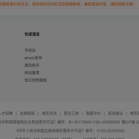
易赚取差价的言论，请勿相信任何形式的网络刷单、兼职或返利等，谨防网络诈骗！
快速通道
手机站
whois查询
建站助手
网站备案
独立控制面板
人才招聘
|
友情链接
|
域名资讯
|
提交工单
|
我要评价
|
投诉建议
|
域名
共和国增值电信业务经营许可证》编号：B1-20172600 川B1-20080058
蜀ICP备12
《中华人民共和国互联网域名服务许可证》编号：川 D3-20220002