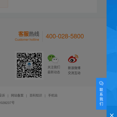
客服
热线
400-028-5800
Customer hotline
关注我们
新浪微博
最新动态
交流互动
联
系
投诉
|
网站备案
|
百科知识
|
手机站
我
028237号
们