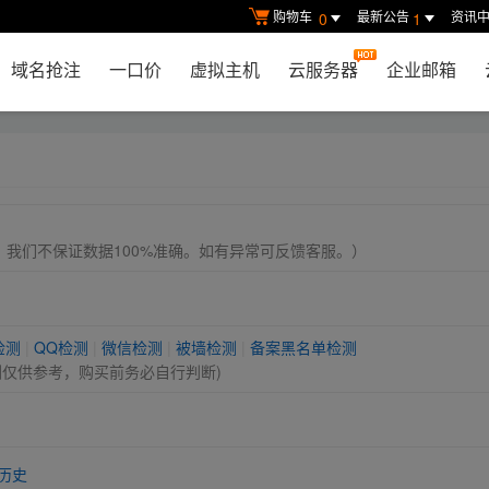
购物车
最新公告
资讯
0
1
域名抢注
一口价
虚拟主机
云服务器
企业邮箱
， 我们不保证数据100%准确。如有异常可反馈客服。）
检测
|
QQ检测
|
微信检测
|
被墙检测
|
备案黑名单检测
测仅供参考，购买前务必自行判断)
历史