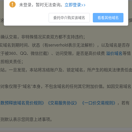
未登录，暂时无法查询。
立即登录>>
委托中介购买该域名
看看其他域名
域名，交易自动完成。买卖双方都不支持违约，一旦出价不支持撤销，请
后确认交易，非特殊情况买卖双方都不支持违约；
实域名到期时间、状态（有serverhold表示无法解析），以及域名是否存
于被360、QQ、微信拦截）、访问受限，是否是高价续费
溢价域名
等情
承担相关责任；
网站，一旦发现，本站将冻结账户及、锁定域名，所产生的相关法律责任
对象仅限于“域名”本身，不包含域名的任何其它附加价值。如因交易域名
；
西数预释放域名竞价规则》
《交易服务协议》
《一口价交易规则》
，若有
买则默认表示您同意上述事项。