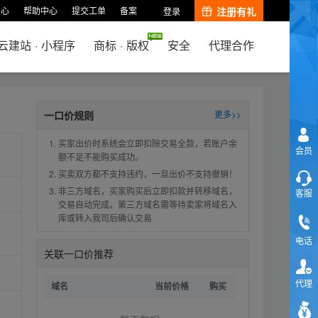
中心
帮助中心
提交工单
备案
注册有礼
登录
云建站
·
小程序
商标
·
版权
安全
代理合作
一口价规则
更多>>
买家出价时系统会立即扣除交易全款，若账户余
会员
额不足不能购买成功。
买卖双方都不支持违约，一旦出价不支持撤销！
非三方域名，买家购买后立即扣款并转移域名，
客服
交易自动完成。第三方域名需等待卖家将域名入
库或转入我司后确认交易
电话
关联一口价推荐
代理
域名
当前价格
购买