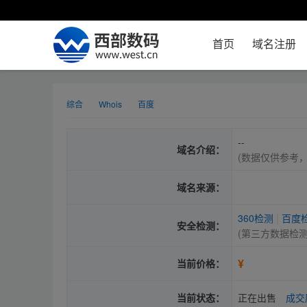
首页
域名注册
综合
Whois
百度
--
域名介绍：
(数据仅供参考
域名来源：
360检测
|
百度
安全检测：
(第三方数据检
¥
当前价格：
当前状态：
正在出售
成交