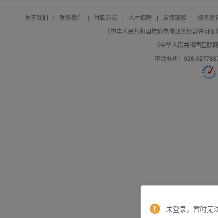
关于我们
|
联系我们
|
付款方式
|
人才招聘
|
友情链接
|
域名资
《中华人民共和国增值电信业务经营许可证》编号：B
《中华人民共和国互联网域
电话总机：028-627788
未登录，暂时无