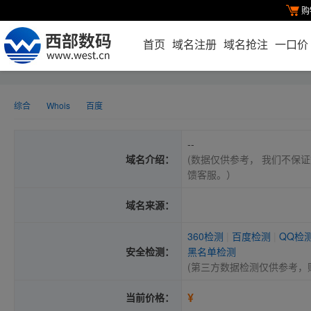
购
首页
域名注册
域名抢注
一口价
综合
Whois
百度
--
域名介绍：
(数据仅供参考， 我们不保证
馈客服。）
域名来源：
360检测
|
百度检测
|
QQ检
安全检测：
黑名单检测
(第三方数据检测仅供参考，
¥
当前价格：