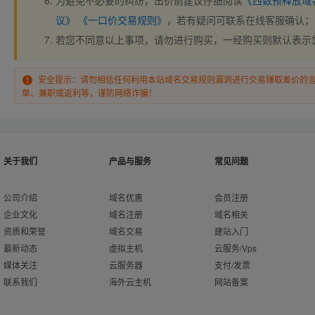
为避免不必要的纠纷，出价前建议仔细阅读
《西数预释放域
议》
《一口价交易规则》
，若有疑问可联系在线客服确认；
若您不同意以上事项，请勿进行购买，一经购买则默认表示
安全提示：请勿相信任何利用本站域名交易规则漏洞进行交易赚取差价的
单、兼职或返利等，谨防网络诈骗！
关于我们
产品与服务
常见问题
公司介绍
域名优惠
会员注册
企业文化
域名注册
域名相关
资质和荣誉
域名交易
建站入门
最新动态
虚拟主机
云服务/Vps
媒体关注
云服务器
支付/发票
联系我们
海外云主机
网站备案