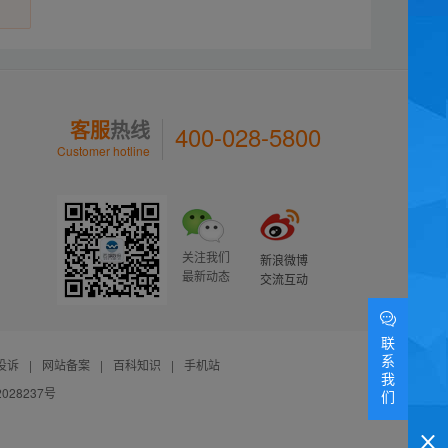
客服
热线
400-028-5800
Customer hotline
关注我们
新浪微博
最新动态
交流互动
联
系
投诉
|
网站备案
|
百科知识
|
手机站
我
028237号
们