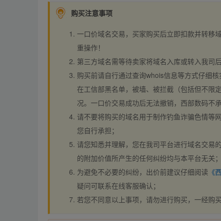
购买注意事项
一口价域名交易，买家购买后立即扣款并转移
重操作！
第三方域名需等待卖家将域名入库或转入我司
购买前请自行通过查询whois信息等方式仔细核
在工信部黑名单，被墙、被拦截（包括但不限定
况。一口价交易成功后无法撤销，西部数码不
请不要将购买的域名用于制作钓鱼诈骗色情等
您自行承担；
请您知悉并理解，您在我司平台进行域名交易的
的附加价值所产生的任何纠纷均与本平台无关
为避免不必要的纠纷，出价前建议仔细阅读
《
疑问可联系在线客服确认；
若您不同意以上事项，请勿进行购买，一经购