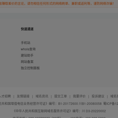
易赚取差价的言论，请勿相信任何形式的网络刷单、兼职或返利等，谨防网络诈骗！
快速通道
手机站
whois查询
建站助手
网站备案
独立控制面板
人才招聘
|
友情链接
|
域名资讯
|
提交工单
|
我要评价
|
投诉建议
|
域名
共和国增值电信业务经营许可证》编号：B1-20172600 川B1-20080058
蜀ICP备12
《中华人民共和国互联网域名服务许可证》编号：川 D3-20220002