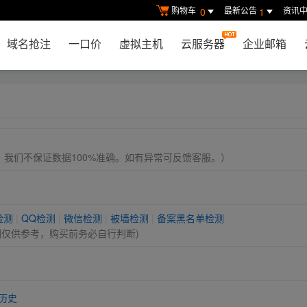
购物车
最新公告
资讯
0
1
域名抢注
一口价
虚拟主机
云服务器
企业邮箱
， 我们不保证数据100%准确。如有异常可反馈客服。）
检测
|
QQ检测
|
微信检测
|
被墙检测
|
备案黑名单检测
测仅供参考，购买前务必自行判断)
历史