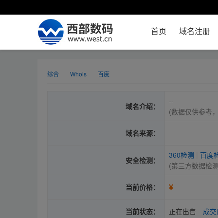
首页
域名注册
综合
Whois
百度
--
域名介绍：
(数据仅供参考
域名来源：
360检测
|
百度
安全检测：
(第三方数据检
¥
当前价格：
当前状态：
正在出售
成交