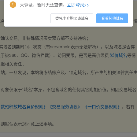
未登录，暂时无法查询。
立即登录>>
委托中介购买该域名
看看其他域名
域名，交易自动完成。买卖双方都不支持违约，一旦出价不支持撤销，请
后确认交易，非特殊情况买卖双方都不支持违约；
实域名到期时间、状态（有serverhold表示无法解析），以及域名是否存
于被360、QQ、微信拦截）、访问受限，是否是高价续费
溢价域名
等情
承担相关责任；
网站，一旦发现，本站将冻结账户及、锁定域名，所产生的相关法律责任
对象仅限于“域名”本身，不包含域名的任何其它附加价值。如因交易域名
；
西数预释放域名竞价规则》
《交易服务协议》
《一口价交易规则》
，若有
买则默认表示您同意上述事项。