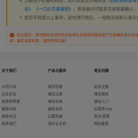
为避免不必要的纠纷，出价前建议仔细阅读
《西数预释放域
议》
《一口价交易规则》
，若有疑问可联系在线客服确认；
若您不同意以上事项，请勿进行购买，一经购买则默认表示
安全提示：请勿相信任何利用本站域名交易规则漏洞进行交易赚取差价的
单、兼职或返利等，谨防网络诈骗！
关于我们
产品与服务
常见问题
公司介绍
域名优惠
会员注册
企业文化
域名注册
域名相关
资质和荣誉
域名交易
建站入门
最新动态
虚拟主机
云服务/Vps
媒体关注
云服务器
支付/发票
联系我们
海外云主机
网站备案