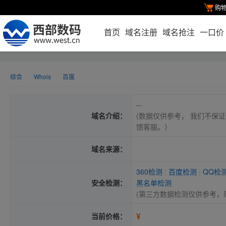
购
首页
域名注册
域名抢注
一口价
综合
Whois
百度
--
域名介绍：
(数据仅供参考， 我们不保证
馈客服。）
域名来源：
360检测
|
百度检测
|
QQ检
安全检测：
黑名单检测
(第三方数据检测仅供参考，
¥
当前价格：