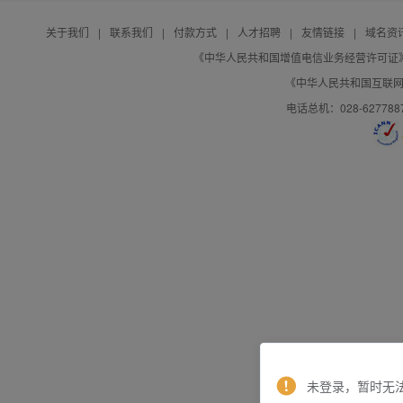
关于我们
|
联系我们
|
付款方式
|
人才招聘
|
友情链接
|
域名资
《中华人民共和国增值电信业务经营许可证》编号：B
《中华人民共和国互联网域
电话总机：028-627788
未登录，暂时无