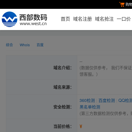
购
首页
域名注册
域名抢注
一口价
综合
Whois
百度
--
域名介绍：
(数据仅供参考， 我们不保证
馈客服。）
域名来源：
360检测
|
百度检测
|
QQ检
安全检测：
黑名单检测
(第三方数据检测仅供参考，
¥
当前价格：