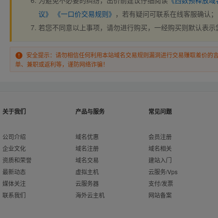
为避免不必要的纠纷，出价前建议仔细阅读
《西数预释放域
议》
《一口价交易规则》
，若有疑问可联系在线客服确认；
若您不同意以上事项，请勿进行购买，一经购买则默认表示
安全提示：请勿相信任何利用本站域名交易规则漏洞进行交易赚取差价的
单、兼职或返利等，谨防网络诈骗！
关于我们
产品与服务
常见问题
公司介绍
域名优惠
会员注册
企业文化
域名注册
域名相关
资质和荣誉
域名交易
建站入门
最新动态
虚拟主机
云服务/Vps
媒体关注
云服务器
支付/发票
联系我们
海外云主机
网站备案