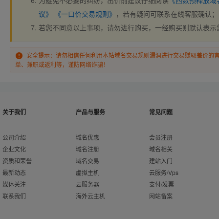
为避免不必要的纠纷，出价前建议仔细阅读
《西数预释放域
议》
《一口价交易规则》
，若有疑问可联系在线客服确认；
若您不同意以上事项，请勿进行购买，一经购买则默认表示
安全提示：请勿相信任何利用本站域名交易规则漏洞进行交易赚取差价的
单、兼职或返利等，谨防网络诈骗！
关于我们
产品与服务
常见问题
公司介绍
域名优惠
会员注册
企业文化
域名注册
域名相关
资质和荣誉
域名交易
建站入门
最新动态
虚拟主机
云服务/Vps
媒体关注
云服务器
支付/发票
联系我们
海外云主机
网站备案