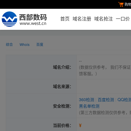
购
首页
域名注册
域名抢注
一口价
综合
Whois
百度
--
域名介绍：
(数据仅供参考， 我们不保证
馈客服。）
域名来源：
360检测
|
百度检测
|
QQ检
安全检测：
黑名单检测
(第三方数据检测仅供参考，
¥
当前价格：