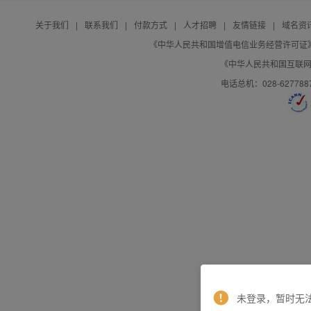
关于我们
|
联系我们
|
付款方式
|
人才招聘
|
友情链接
|
域名资
《中华人民共和国增值电信业务经营许可证》编号：B
《中华人民共和国互联网域
电话总机：028-627788
未登录，暂时无