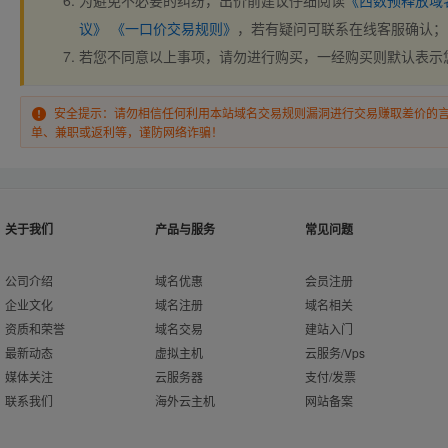
为避免不必要的纠纷，出价前建议仔细阅读
《西数预释放域
议》
《一口价交易规则》
，若有疑问可联系在线客服确认；
若您不同意以上事项，请勿进行购买，一经购买则默认表示
安全提示：请勿相信任何利用本站域名交易规则漏洞进行交易赚取差价的
单、兼职或返利等，谨防网络诈骗！
关于我们
产品与服务
常见问题
公司介绍
域名优惠
会员注册
企业文化
域名注册
域名相关
资质和荣誉
域名交易
建站入门
最新动态
虚拟主机
云服务/Vps
媒体关注
云服务器
支付/发票
联系我们
海外云主机
网站备案