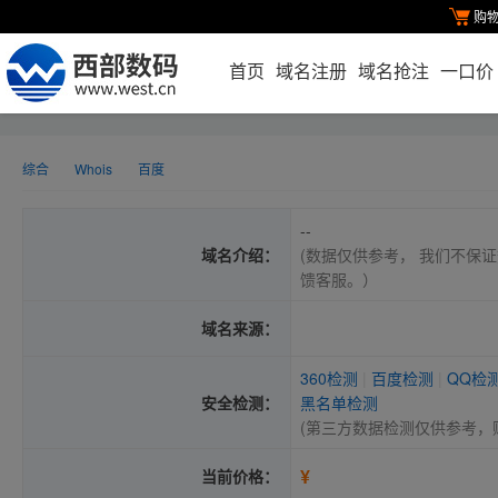
购
首页
域名注册
域名抢注
一口价
综合
Whois
百度
--
域名介绍：
(数据仅供参考， 我们不保证
馈客服。）
域名来源：
360检测
|
百度检测
|
QQ检
安全检测：
黑名单检测
(第三方数据检测仅供参考，
¥
当前价格：