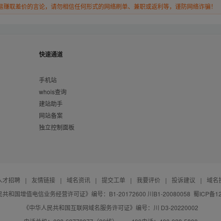
易赚取差价的言论，请勿相信任何形式的网络刷单、兼职或返利等，谨防网络诈骗！
快速通道
手机站
whois查询
建站助手
网站备案
独立控制面板
人才招聘
|
友情链接
|
域名资讯
|
提交工单
|
我要评价
|
投诉建议
|
域名
共和国增值电信业务经营许可证》编号：B1-20172600 川B1-20080058
蜀ICP备12
《中华人民共和国互联网域名服务许可证》编号：川 D3-20220002