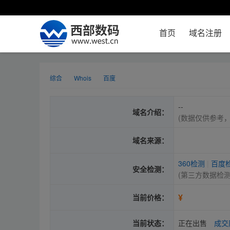
首页
域名注册
综合
Whois
百度
--
域名介绍：
(数据仅供参考
域名来源：
360检测
|
百度
安全检测：
(第三方数据检
¥
当前价格：
当前状态：
正在出售
成交