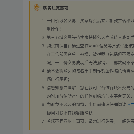
购买注意事项
一口价域名交易，买家购买后立即扣款并转移
重操作！
第三方域名需等待卖家将域名入库或转入我司
购买前请自行通过查询whois信息等方式仔细核
在工信部黑名单，被墙、被拦截（包括但不限定
况。一口价交易成功后无法撤销，西部数码不
请不要将购买的域名用于制作钓鱼诈骗色情等
您自行承担；
请您知悉并理解，您在我司平台进行域名交易的
的附加价值所产生的任何纠纷均与本平台无关
为避免不必要的纠纷，出价前建议仔细阅读
《
疑问可联系在线客服确认；
若您不同意以上事项，请勿进行购买，一经购