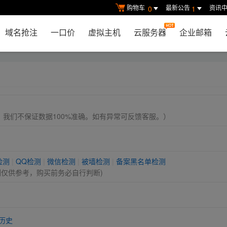
购物车
最新公告
资讯
0
1
域名抢注
一口价
虚拟主机
云服务器
企业邮箱
， 我们不保证数据100%准确。如有异常可反馈客服。）
检测
|
QQ检测
|
微信检测
|
被墙检测
|
备案黑名单检测
测仅供参考，购买前务必自行判断)
历史