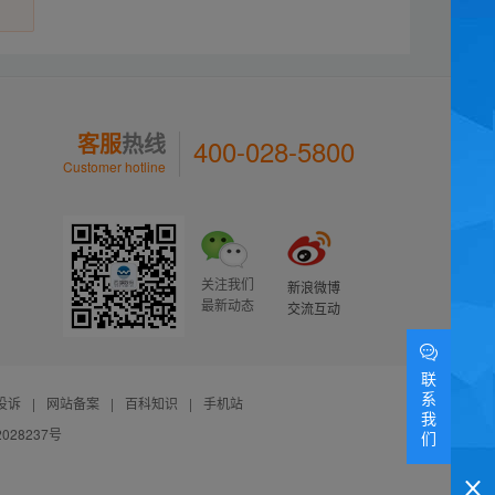
客服
热线
400-028-5800
Customer hotline
关注我们
新浪微博
最新动态
交流互动
联
系
投诉
|
网站备案
|
百科知识
|
手机站
我
028237号
们