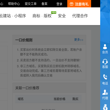
中心
帮助中心
提交工单
备案
注册有礼
登录
云建站
·
小程序
商标
·
版权
安全
代理合作
一口价规则
更多>>
买家出价时系统会立即扣除交易全款，若账户余
会员
额不足不能购买成功。
买卖双方都不支持违约，一旦出价不支持撤销！
非三方域名，买家购买后立即扣款并转移域名，
客服
交易自动完成。第三方域名需等待卖家将域名入
库或转入我司后确认交易
电话
关联一口价推荐
代理
域名
当前价格
购买