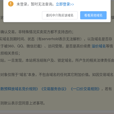
未登录，暂时无法查询。
立即登录>>
委托中介购买该域名
看看其他域名
域名，交易自动完成。买卖双方都不支持违约，一旦出价不支持撤销，请
后确认交易，非特殊情况买卖双方都不支持违约；
实域名到期时间、状态（有serverhold表示无法解析），以及域名是否存
于被360、QQ、微信拦截）、访问受限，是否是高价续费
溢价域名
等情
承担相关责任；
网站，一旦发现，本站将冻结账户及、锁定域名，所产生的相关法律责任
对象仅限于“域名”本身，不包含域名的任何其它附加价值。如因交易域名
；
西数预释放域名竞价规则》
《交易服务协议》
《一口价交易规则》
，若有
买则默认表示您同意上述事项。