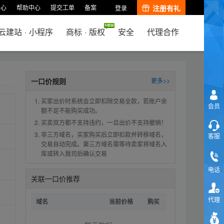
中心
帮助中心
提交工单
备案
注册有礼
登录
云建站
·
小程序
商标
·
版权
安全
代理合作
一口价规则
更多>>
买家出价时系统会立即扣除交易全款，若账户余
会员
额不足不能购买成功。
买卖双方都不支持违约，一旦出价不支持撤销！
非三方域名，买家购买后立即扣款并转移域名，
客服
交易自动完成。第三方域名需等待卖家将域名入
库或转入我司后确认交易
电话
关联一口价推荐
代理
域名
当前价格
购买