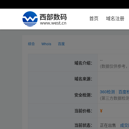
首页
域名注册
综合
Whois
百度
--
域名介绍：
(数据仅供参考
域名来源：
360检测
|
百度
安全检测：
(第三方数据检
¥
当前价格：
当前状态：
正在出售
成交