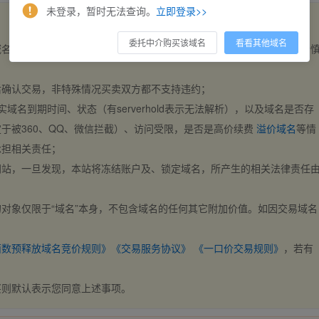
未登录，暂时无法查询。
立即登录>>
委托中介购买该域名
看看其他域名
域名，交易自动完成。买卖双方都不支持违约，一旦出价不支持撤销，请
后确认交易，非特殊情况买卖双方都不支持违约；
实域名到期时间、状态（有serverhold表示无法解析），以及域名是否存
于被360、QQ、微信拦截）、访问受限，是否是高价续费
溢价域名
等情
承担相关责任；
网站，一旦发现，本站将冻结账户及、锁定域名，所产生的相关法律责任
对象仅限于“域名”本身，不包含域名的任何其它附加价值。如因交易域名
；
西数预释放域名竞价规则》
《交易服务协议》
《一口价交易规则》
，若有
买则默认表示您同意上述事项。