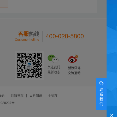
客服
热线
400-028-5800
Customer hotline
关注我们
新浪微博
最新动态
交流互动
联
系
投诉
|
网站备案
|
百科知识
|
手机站
我
028237号
们