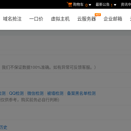
购物车
最新公告
资讯
0
1
域名抢注
一口价
虚拟主机
云服务器
企业邮箱
， 我们不保证数据100%准确。如有异常可反馈客服。）
检测
|
QQ检测
|
微信检测
|
被墙检测
|
备案黑名单检测
测仅供参考，购买前务必自行判断)
历史