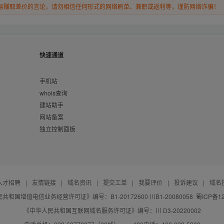
易赚取差价的言论，请勿相信任何形式的网络刷单、兼职或返利等，谨防网络诈骗！
快速通道
手机站
whois查询
建站助手
网站备案
独立控制面板
人才招聘
|
友情链接
|
域名资讯
|
提交工单
|
我要评价
|
投诉建议
|
域名
共和国增值电信业务经营许可证》编号：B1-20172600 川B1-20080058
蜀ICP备12
《中华人民共和国互联网域名服务许可证》编号：川 D3-20220002