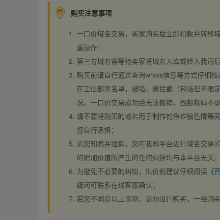
购买注意事项
一口价域名交易，买家购买后立即扣款并转移
重操作！
第三方域名需等待卖家将域名入库或转入我司
购买前请自行通过查询whois信息等方式仔细核
在工信部黑名单，被墙、被拦截（包括但不限定
况。一口价交易成功后无法撤销，西部数码不
请不要将购买的域名用于制作钓鱼诈骗色情等
您自行承担；
请您知悉并理解，您在我司平台进行域名交易的
的附加价值所产生的任何纠纷均与本平台无关
为避免不必要的纠纷，出价前建议仔细阅读
《
疑问可联系在线客服确认；
若您不同意以上事项，请勿进行购买，一经购