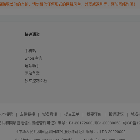
易赚取差价的言论，请勿相信任何形式的网络刷单、兼职或返利等，谨防网络诈骗！
快速通道
手机站
whois查询
建站助手
网站备案
独立控制面板
人才招聘
|
友情链接
|
域名资讯
|
提交工单
|
我要评价
|
投诉建议
|
域名
共和国增值电信业务经营许可证》编号：B1-20172600 川B1-20080058
蜀ICP备12
《中华人民共和国互联网域名服务许可证》编号：川 D3-20220002