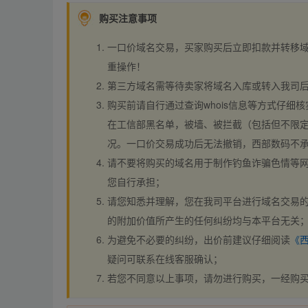
购买注意事项
一口价域名交易，买家购买后立即扣款并转移
重操作！
第三方域名需等待卖家将域名入库或转入我司
购买前请自行通过查询whois信息等方式仔细核
在工信部黑名单，被墙、被拦截（包括但不限定
况。一口价交易成功后无法撤销，西部数码不
请不要将购买的域名用于制作钓鱼诈骗色情等
您自行承担；
请您知悉并理解，您在我司平台进行域名交易的
的附加价值所产生的任何纠纷均与本平台无关
为避免不必要的纠纷，出价前建议仔细阅读
《
疑问可联系在线客服确认；
若您不同意以上事项，请勿进行购买，一经购