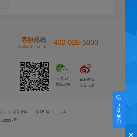
客服
热线
400-028-5800
Customer hotline
关注我们
新浪微博
最新动态
交流互动
联
系
投诉
|
网站备案
|
百科知识
|
手机站
我
028237号
们