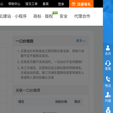
中心
帮助中心
提交工单
备案
注册有礼
登录
云建站
·
小程序
商标
·
版权
安全
代理合作
一口价规则
更多>>
买家出价时系统会立即扣除交易全款，若账户余
会员
额不足不能购买成功。
买卖双方都不支持违约，一旦出价不支持撤销！
非三方域名，买家购买后立即扣款并转移域名，
客服
交易自动完成。第三方域名需等待卖家将域名入
库或转入我司后确认交易
电话
关联一口价推荐
代理
域名
当前价格
购买