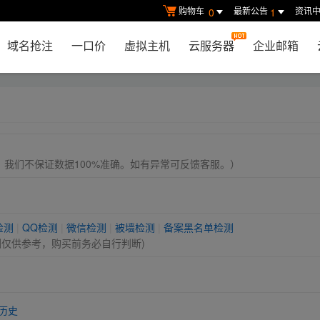
购物车
最新公告
资讯
0
1
域名抢注
一口价
虚拟主机
云服务器
企业邮箱
， 我们不保证数据100%准确。如有异常可反馈客服。）
检测
|
QQ检测
|
微信检测
|
被墙检测
|
备案黑名单检测
测仅供参考，购买前务必自行判断)
历史