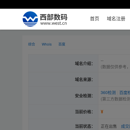
首页
域名注册
综合
Whois
百度
--
域名介绍：
(数据仅供参考
域名来源：
360检测
|
百度
安全检测：
(第三方数据检
¥
当前价格：
当前状态：
正在出售
成交