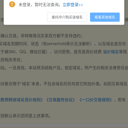
未登录，暂时无法查询。
立即登录>>
委托中介购买该域名
看看其他域名
域名，交易自动完成。买卖双方都不支持违约，一旦出价不支持撤销，请
后确认交易，非特殊情况买卖双方都不支持违约；
实域名到期时间、状态（有serverhold表示无法解析），以及域名是否存
于被360、QQ、微信拦截）、访问受限，是否是高价续费
溢价域名
等情
承担相关责任；
网站，一旦发现，本站将冻结账户及、锁定域名，所产生的相关法律责任
对象仅限于“域名”本身，不包含域名的任何其它附加价值。如因交易域名
；
西数预释放域名竞价规则》
《交易服务协议》
《一口价交易规则》
，若有
买则默认表示您同意上述事项。