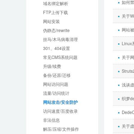
如何禁
域名绑定解析
FTP上传下载
关于Wo
网站安装
网站
伪静态/rewrite
挂马/木马病毒清理
Lin
301、404设置
常见CMS系统问题
关于
升级/续费
Stru
备份/还原/迁移
网站访问问题
浅谈
流量/访问统计
织梦d
网站攻击/安全防护
访问速度/百度收录
Ded
非法信息
关于
解压/压缩/文件操作